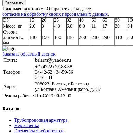
Отправить
Нажимая на кнопку «Отправить», вы даете
согласие на обработку своих персональных данных
.
DN
15
20
25
32
40
50
65
80
10
Масса, кг
2,6
3
4,3
6,8
8,8
11
17
20
34
Строит
длинна L,
130
150
160
180
200
230
290
310
35
мм
Заказать обратный звонок
Почта:
belarm@yandex.ru
+7 (4722) 77-88-88
Телефон:
34-42-62 , 34-59-56
34-21-84
308023, Россия, г.Белгород,
Адрес:
ул.Богдана Хмельницкого, д.137
Режим работы:
Пн-Сб: 9.00-17.00
Каталог
Трубопроводная арматура
Нержавейка
Элементы трубопровода