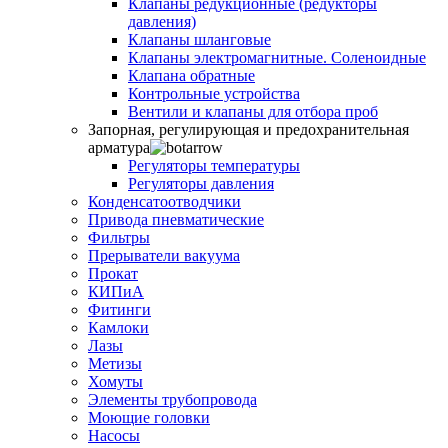
Клапаны редукционные (редукторы
давления)
Клапаны шланговые
Клапаны электромагнитные. Соленоидные
Клапана обратные
Контрольные устройства
Вентили и клапаны для отбора проб
Запорная, регулирующая и предохранительная
арматура
Регуляторы температуры
Регуляторы давления
Конденсатоотводчики
Привода пневматические
Фильтры
Прерыватели вакуума
Прокат
КИПиА
Фитинги
Камлоки
Лазы
Метизы
Хомуты
Элементы трубопровода
Моющие головки
Насосы