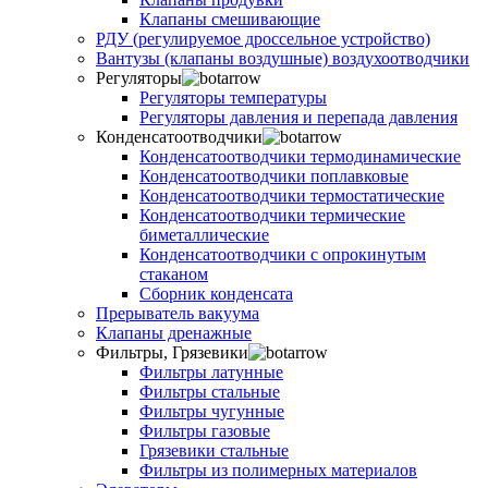
Клапаны смешивающие
РДУ (регулируемое дроссельное устройство)
Вантузы (клапаны воздушные) воздухоотводчики
Регуляторы
Регуляторы температуры
Регуляторы давления и перепада давления
Конденсатоотводчики
Конденсатоотводчики термодинамические
Конденсатоотводчики поплавковые
Конденсатоотводчики термостатические
Конденсатоотводчики термические
биметаллические
Конденсатоотводчики с опрокинутым
стаканом
Сборник конденсата
Прерыватель вакуума
Клапаны дренажные
Фильтры, Грязевики
Фильтры латунные
Фильтры стальные
Фильтры чугунные
Фильтры газовые
Грязевики стальные
Фильтры из полимерных материалов