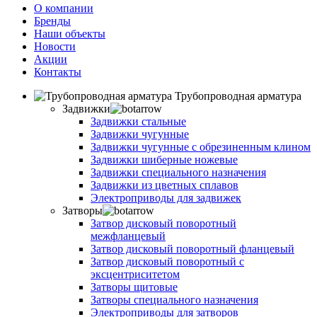
О компании
Бренды
Наши объекты
Новости
Акции
Контакты
Трубопроводная арматура
Задвижки
Задвижки стальные
Задвижки чугунные
Задвижки чугунные с обрезиненным клином
Задвижки шиберные ножевые
Задвижки специального назначения
Задвижки из цветных сплавов
Электроприводы для задвижек
Затворы
Затвор дисковый поворотный
межфланцевый
Затвор дисковый поворотный фланцевый
Затвор дисковый поворотный с
эксцентриситетом
Затворы щитовые
Затворы специального назначения
Электроприводы для затворов