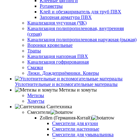
Клеевые фитинги
Ротаметры
Клей и обезжириватель для труб ПВХ
Запорная арматура ПВХ
Канализация чугунная (ЧК)
Канализация полипропиленовая, внутренняя
(серая)
Канализация полипропиленовая наружная (рыжая)
Воронки кровельные
Трапы
Канализация напорная ПВХ
Канализация гофрированная
Смазки
Люки. Дождеприёмники. Коверы
Уплотнительные и вспомогательные материалы
Метизы и хомуты
Метизы
Хомуты
Сантехника
Смесители
Zollen (Германия-Китай)
Смесители для кухни
Смесители настенные
Смесители для умывальника