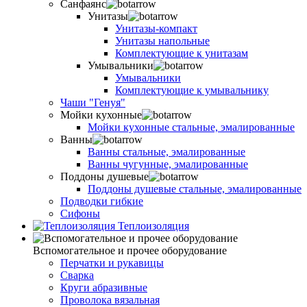
Санфаянс
Унитазы
Унитазы-компакт
Унитазы напольные
Комплектующие к унитазам
Умывальники
Умывальники
Комплектующие к умывальнику
Чаши "Генуя"
Мойки кухонные
Мойки кухонные стальные, эмалированные
Ванны
Ванны стальные, эмалированные
Ванны чугунные, эмалированные
Поддоны душевые
Поддоны душевые стальные, эмалированные
Подводки гибкие
Сифоны
Теплоизоляция
Вспомогательное и прочее оборудование
Перчатки и рукавицы
Сварка
Круги абразивные
Проволока вязальная