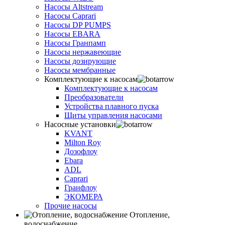
Насосы Altstream
Насосы Caprari
Насосы DP PUMPS
Насосы EBARA
Насосы Гранпамп
Насосы нержавеющие
Насосы дозирующие
Насосы мембранные
Комплектующие к насосам
Комплектующие к насосам
Преобразователи
Устройства плавного пуска
Щиты управления насосами
Насосные установки
KVANT
Milton Roy
Дозофлоу
Ebara
ADL
Caprari
Гранфлоу
ЭКОМЕРА
Прочие насосы
Отопление,
водоснабжение