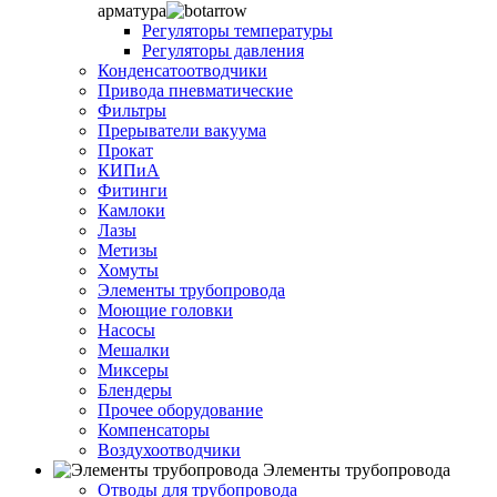
арматура
Регуляторы температуры
Регуляторы давления
Конденсатоотводчики
Привода пневматические
Фильтры
Прерыватели вакуума
Прокат
КИПиА
Фитинги
Камлоки
Лазы
Метизы
Хомуты
Элементы трубопровода
Моющие головки
Насосы
Мешалки
Миксеры
Блендеры
Прочее оборудование
Компенсаторы
Воздухоотводчики
Элементы трубопровода
Отводы для трубопровода