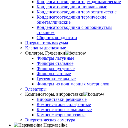
Конденсатоотводчики термодинамические
Конденсатоотводчики поплавковые
Конденсатоотводчики термостатические
Конденсатоотводчики термические
биметаллические
Конденсатоотводчики с опрокинутым
стаканом
Сборник конденсата
Прерыватель вакуума
Клапаны дренажные
Фильтры, Грязевики
Фильтры латунные
Фильтры стальные
Фильтры чугунные
Фильтры газовые
Грязевики стальные
Фильтры из полимерных материалов
Элеваторы
Компенсаторы, вибровставки
Вибровставки резиновые
Компенсаторы сильфонные
Компенсаторы сальниковые
Компенсаторы линзовые
Энергетическая арматура
Нержавейка