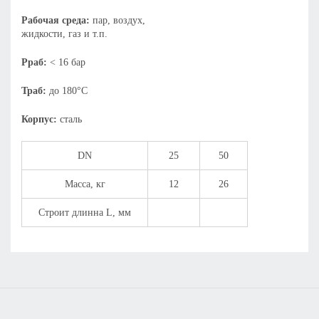
Рабочая среда:
пар, воздух,
жидкости, газ и т.п.
Рраб:
< 16 бар
Траб:
до 180°С
Корпус:
сталь
DN
25
50
Масса, кг
12
26
Строит длинна L, мм