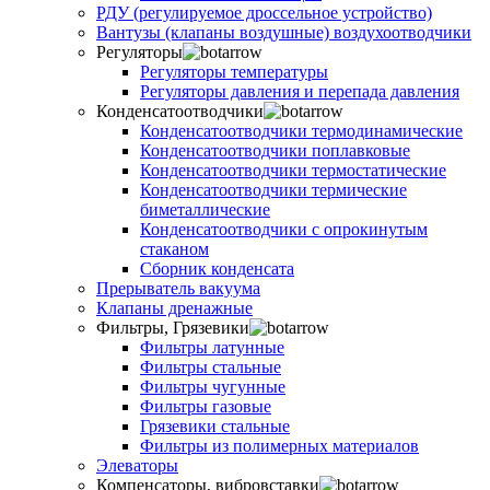
РДУ (регулируемое дроссельное устройство)
Вантузы (клапаны воздушные) воздухоотводчики
Регуляторы
Регуляторы температуры
Регуляторы давления и перепада давления
Конденсатоотводчики
Конденсатоотводчики термодинамические
Конденсатоотводчики поплавковые
Конденсатоотводчики термостатические
Конденсатоотводчики термические
биметаллические
Конденсатоотводчики с опрокинутым
стаканом
Сборник конденсата
Прерыватель вакуума
Клапаны дренажные
Фильтры, Грязевики
Фильтры латунные
Фильтры стальные
Фильтры чугунные
Фильтры газовые
Грязевики стальные
Фильтры из полимерных материалов
Элеваторы
Компенсаторы, вибровставки