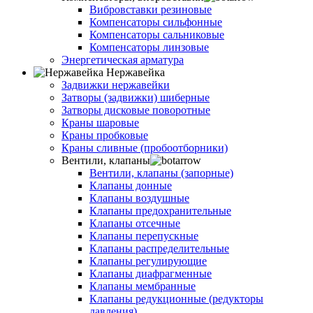
Вибровставки резиновые
Компенсаторы сильфонные
Компенсаторы сальниковые
Компенсаторы линзовые
Энергетическая арматура
Нержавейка
Задвижки нержавейки
Затворы (задвижки) шиберные
Затворы дисковые поворотные
Краны шаровые
Краны пробковые
Краны сливные (пробоотборники)
Вентили, клапаны
Вентили, клапаны (запорные)
Клапаны донные
Клапаны воздушные
Клапаны предохранительные
Клапаны отсечные
Клапаны перепускные
Клапаны распределительные
Клапаны регулирующие
Клапаны диафрагменные
Клапаны мембранные
Клапаны редукционные (редукторы
давления)