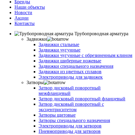
Бренды
Наши объекты
Новости
Акции
Контакты
Трубопроводная арматура
Задвижки
Задвижки стальные
Задвижки чугунные
Задвижки чугунные с обрезиненным клином
Задвижки шиберные ножевые
Задвижки специального назначения
Задвижки из цветных сплавов
Электроприводы для задвижек
Затворы
Затвор дисковый поворотный
межфланцевый
Затвор дисковый поворотный фланцевый
Затвор дисковый поворотный с
эксцентриситетом
Затворы щитовые
Затворы специального назначения
Электроприводы для затворов
Пневмоприводы для затворов