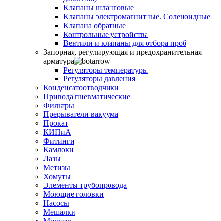
Клапаны шланговые
Клапаны электромагнитные. Соленоидные
Клапана обратные
Контрольные устройства
Вентили и клапаны для отбора проб
Запорная, регулирующая и предохранительная
арматура
Регуляторы температуры
Регуляторы давления
Конденсатоотводчики
Привода пневматические
Фильтры
Прерыватели вакуума
Прокат
КИПиА
Фитинги
Камлоки
Лазы
Метизы
Хомуты
Элементы трубопровода
Моющие головки
Насосы
Мешалки
Миксеры