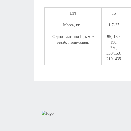
DN
15
Масса, кг ~
1,7-27
Строит длинна L, мм ~
95, 160,
резьб, прив/фланц
190,
250,
330/150,
210, 435