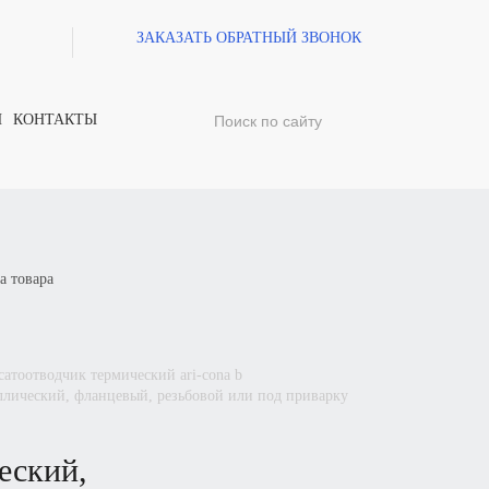
ЗАКАЗАТЬ ОБРАТНЫЙ ЗВОНОК
И
КОНТАКТЫ
а товара
нсатоотводчик термический
ari-cona b
ллический, фланцевый, резьбовой или под приварку
еский,