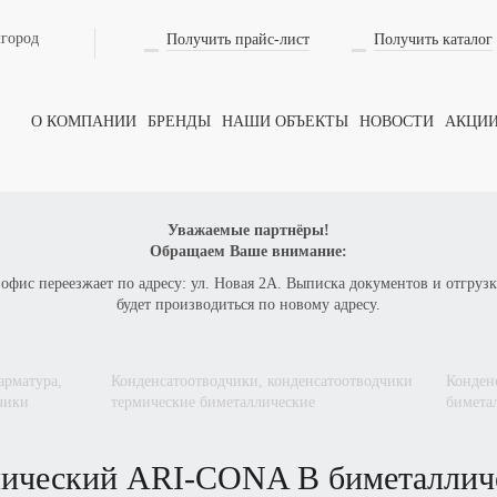
лгород
Получить прайс-лист
Получить каталог
О КОМПАНИИ
БРЕНДЫ
НАШИ ОБЪЕКТЫ
НОВОСТИ
АКЦИ
Уважаемые партнёры!
Обращаем Ваше внимание:
 офис переезжает по адресу: ул. Новая 2А. Выписка документов и отгрузк
будет производиться по новому адресу.
конденсатоотводчики, конденсатоотводчики
конде
чики
термические биметаллические
бимета
рмический
ARI-CONA B
биметаллич