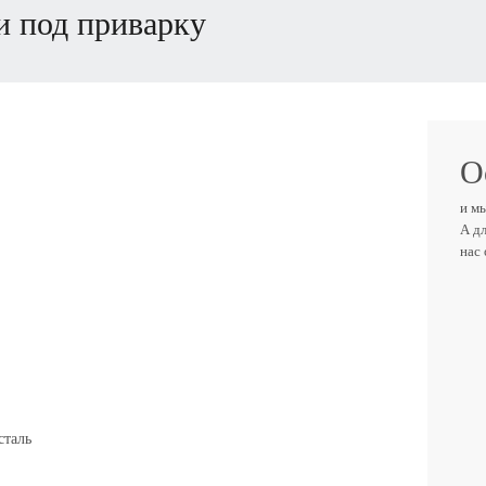
и под приварку
О
и м
А д
нас
ВАШ
ТЕЛ
сталь