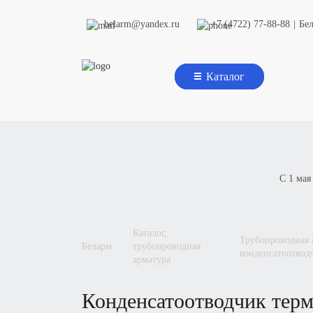
belarm@yandex.ru
+7 (4722) 77-88-88
|
Бе
Каталог
С 1 мая
каталог,
трубопроводная арматура,
беларм
трубопроводная
конденсатоотвод
арматура
конденсатоотводчик те