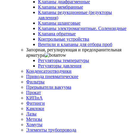
Клапаны диафрагменные
Клапаны мембранные
Клапаны редукционные (редукторы
давления)
Клапаны шланговые
Клапаны электромагнитные. Соленоидные
Клапана обратные
Контрольные устройства
Вентили и клапаны для отбора проб
Запорная, регулирующая и предохранительная
арматура
Регуляторы температуры
Регуляторы давления
Конденсатоотводчики
Привода пневматические
Фильтры
Прерыватели вакуума
Прокат
КИПиА
Фитинги
Камлоки
Лазы
Метизы
Хомуты
Элементы трубопровода