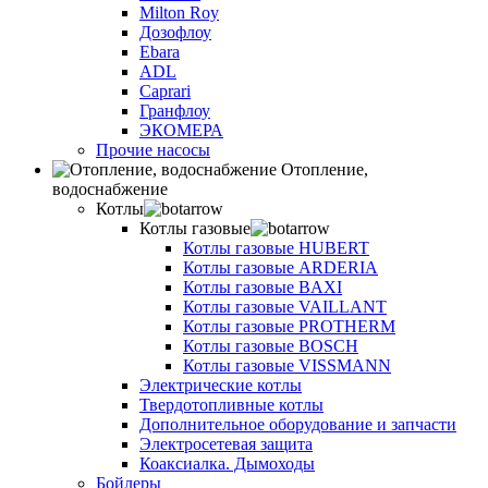
Milton Roy
Дозофлоу
Ebara
ADL
Caprari
Гранфлоу
ЭКОМЕРА
Прочие насосы
Отопление,
водоснабжение
Котлы
Котлы газовые
Котлы газовые HUBERT
Котлы газовые ARDERIA
Котлы газовые BAXI
Котлы газовые VAILLANT
Котлы газовые PROTHERM
Котлы газовые BOSCH
Котлы газовые VISSMANN
Электрические котлы
Твердотопливные котлы
Дополнительное оборудование и запчасти
Электросетевая защита
Коаксиалка. Дымоходы
Бойлеры