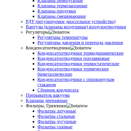
Клапаны перепускные
Клапаны термозапорные
Клапаны продувки
Клапаны смешивающие
РДУ (регулируемое дроссельное устройство)
Вантузы (клапаны воздушные) воздухоотводчики
Регуляторы
Регуляторы температуры
Регуляторы давления и перепада давления
Конденсатоотводчики
Конденсатоотводчики термодинамические
Конденсатоотводчики поплавковые
Конденсатоотводчики термостатические
Конденсатоотводчики термические
биметаллические
Конденсатоотводчики с опрокинутым
стаканом
Сборник конденсата
Прерыватель вакуума
Клапаны дренажные
Фильтры, Грязевики
Фильтры латунные
Фильтры стальные
Фильтры чугунные
Фильтры газовые