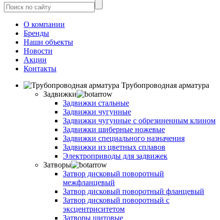
О компании
Бренды
Наши объекты
Новости
Акции
Контакты
Трубопроводная арматура
Задвижки
Задвижки стальные
Задвижки чугунные
Задвижки чугунные с обрезиненным клином
Задвижки шиберные ножевые
Задвижки специального назначения
Задвижки из цветных сплавов
Электроприводы для задвижек
Затворы
Затвор дисковый поворотный
межфланцевый
Затвор дисковый поворотный фланцевый
Затвор дисковый поворотный с
эксцентриситетом
Затворы щитовые