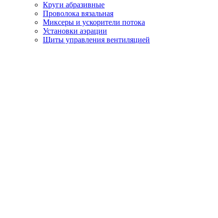
Круги абразивные
Проволока вязальная
Миксеры и ускорители потока
Установки аэрации
Щиты управления вентиляцией