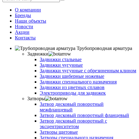
О компании
Бренды
Наши объекты
Новости
Акции
Контакты
Трубопроводная арматура
Задвижки
Задвижки стальные
Задвижки чугунные
Задвижки чугунные с обрезиненным клином
Задвижки шиберные ножевые
Задвижки специального назначения
Задвижки из цветных сплавов
Электроприводы для задвижек
Затворы
Затвор дисковый поворотный
межфланцевый
Затвор дисковый поворотный фланцевый
Затвор дисковый поворотный с
эксцентриситетом
Затворы щитовые
Затворы специального назначения