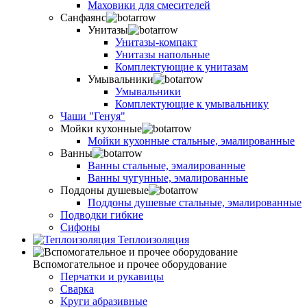
Маховики для смесителей
Санфаянс
Унитазы
Унитазы-компакт
Унитазы напольные
Комплектующие к унитазам
Умывальники
Умывальники
Комплектующие к умывальнику
Чаши "Генуя"
Мойки кухонные
Мойки кухонные стальные, эмалированные
Ванны
Ванны стальные, эмалированные
Ванны чугунные, эмалированные
Поддоны душевые
Поддоны душевые стальные, эмалированные
Подводки гибкие
Сифоны
Теплоизоляция
Вспомогательное и прочее оборудование
Перчатки и рукавицы
Сварка
Круги абразивные