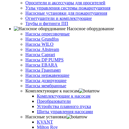
Оросители и аксессуары для оросителей
Узлы управления системы пожаротушения
Насосные установки для пожаротушения
Огнетушители и комплектующие
Трубы и фитинги ПП
Насосное оборудование
Насосы опресовочные
Насосы Grundfos
Насосы WILO
Насосы Altstream
Насосы Caprari
Насосы DP PUMPS
Насосы EBARA
Насосы Гранпамп
Насосы нержавеющие
Насосы дозирующие
Насосы мембранные
Комплектующие к насосам
Комплектующие к насосам
Преобразователи
Устройства плавного пуска
Щиты управления насосами
Насосные установки
KVANT
Milton Roy