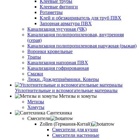
Клеевые трубы
Клеевые фитинги
Ротаметры
Клей и обезжириватель для труб ПВХ
Запорная арматура ПВХ
Канализация чугунная (ЧК)
Канализация полипропиленовая, внутренняя
(серая)
Канализация полипропиленовая наружная (рыжая)
Воронки кровельные
Трапы
Канализация напорная ПВХ
Канализация гофрированная
Смазки
Люки. Дождеприёмники. Коверы
Уплотнительные и вспомогательные материалы
Метизы и хомуты
Метизы
Хомуты
Сантехника
Смесители
Zollen (Германия-Китай)
Смесители для кухни
Смесители настенные