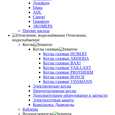
Дозофлоу
Ebara
ADL
Caprari
Гранфлоу
ЭКОМЕРА
Прочие насосы
Отопление,
водоснабжение
Котлы
Котлы газовые
Котлы газовые HUBERT
Котлы газовые ARDERIA
Котлы газовые BAXI
Котлы газовые VAILLANT
Котлы газовые PROTHERM
Котлы газовые BOSCH
Котлы газовые VISSMANN
Электрические котлы
Твердотопливные котлы
Дополнительное оборудование и запчасти
Электросетевая защита
Коаксиалка. Дымоходы
Бойлеры
Водонагреватели