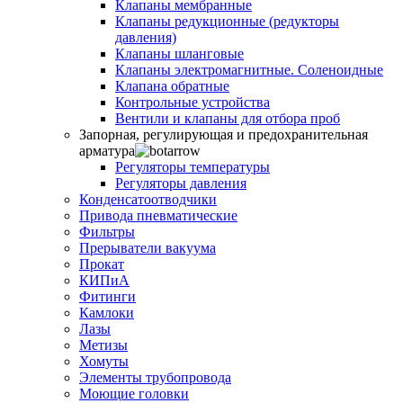
Клапаны мембранные
Клапаны редукционные (редукторы
давления)
Клапаны шланговые
Клапаны электромагнитные. Соленоидные
Клапана обратные
Контрольные устройства
Вентили и клапаны для отбора проб
Запорная, регулирующая и предохранительная
арматура
Регуляторы температуры
Регуляторы давления
Конденсатоотводчики
Привода пневматические
Фильтры
Прерыватели вакуума
Прокат
КИПиА
Фитинги
Камлоки
Лазы
Метизы
Хомуты
Элементы трубопровода
Моющие головки