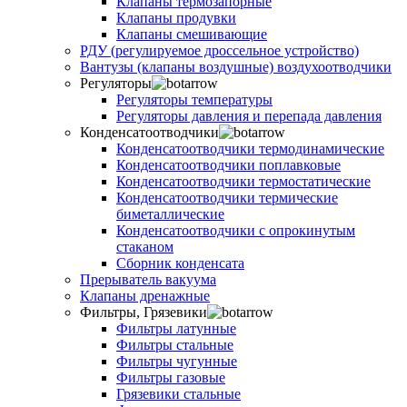
Клапаны термозапорные
Клапаны продувки
Клапаны смешивающие
РДУ (регулируемое дроссельное устройство)
Вантузы (клапаны воздушные) воздухоотводчики
Регуляторы
Регуляторы температуры
Регуляторы давления и перепада давления
Конденсатоотводчики
Конденсатоотводчики термодинамические
Конденсатоотводчики поплавковые
Конденсатоотводчики термостатические
Конденсатоотводчики термические
биметаллические
Конденсатоотводчики с опрокинутым
стаканом
Сборник конденсата
Прерыватель вакуума
Клапаны дренажные
Фильтры, Грязевики
Фильтры латунные
Фильтры стальные
Фильтры чугунные
Фильтры газовые
Грязевики стальные