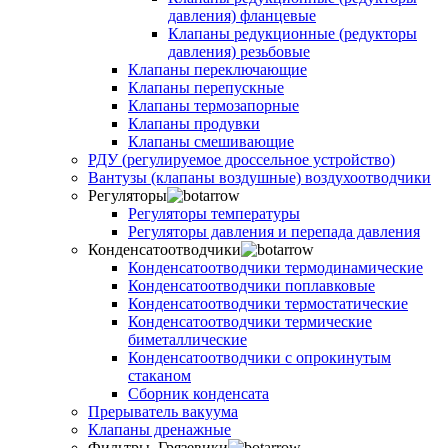
давления) фланцевые
Клапаны редукционные (редукторы
давления) резьбовые
Клапаны переключающие
Клапаны перепускные
Клапаны термозапорные
Клапаны продувки
Клапаны смешивающие
РДУ (регулируемое дроссельное устройство)
Вантузы (клапаны воздушные) воздухоотводчики
Регуляторы
Регуляторы температуры
Регуляторы давления и перепада давления
Конденсатоотводчики
Конденсатоотводчики термодинамические
Конденсатоотводчики поплавковые
Конденсатоотводчики термостатические
Конденсатоотводчики термические
биметаллические
Конденсатоотводчики с опрокинутым
стаканом
Сборник конденсата
Прерыватель вакуума
Клапаны дренажные
Фильтры, Грязевики