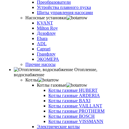
Преобразователи
Устройства плавного пуска
Щиты управления насосами
Насосные установки
KVANT
Milton Roy
Дозофлоу
Ebara
ADL
Caprari
Гранфлоу
ЭКОМЕРА
Прочие насосы
Отопление,
водоснабжение
Котлы
Котлы газовые
Котлы газовые HUBERT
Котлы газовые ARDERIA
Котлы газовые BAXI
Котлы газовые VAILLANT
Котлы газовые PROTHERM
Котлы газовые BOSCH
Котлы газовые VISSMANN
Электрические котлы