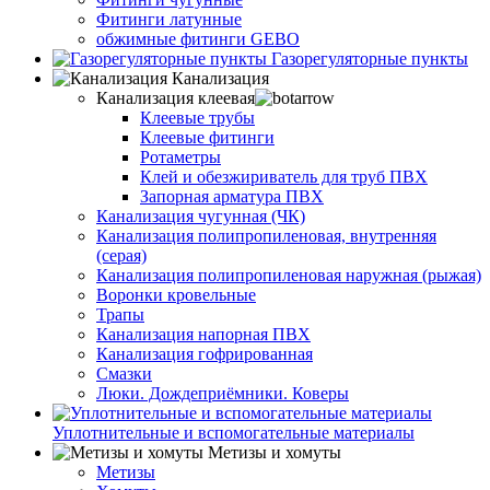
Фитинги латунные
обжимные фитинги GEBO
Газорегуляторные пункты
Канализация
Канализация клеевая
Клеевые трубы
Клеевые фитинги
Ротаметры
Клей и обезжириватель для труб ПВХ
Запорная арматура ПВХ
Канализация чугунная (ЧК)
Канализация полипропиленовая, внутренняя
(серая)
Канализация полипропиленовая наружная (рыжая)
Воронки кровельные
Трапы
Канализация напорная ПВХ
Канализация гофрированная
Смазки
Люки. Дождеприёмники. Коверы
Уплотнительные и вспомогательные материалы
Метизы и хомуты
Метизы