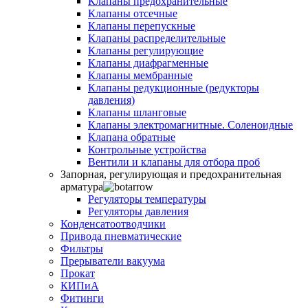
Клапаны предохранительные
Клапаны отсечные
Клапаны перепускные
Клапаны распределительные
Клапаны регулирующие
Клапаны диафрагменные
Клапаны мембранные
Клапаны редукционные (редукторы
давления)
Клапаны шланговые
Клапаны электромагнитные. Соленоидные
Клапана обратные
Контрольные устройства
Вентили и клапаны для отбора проб
Запорная, регулирующая и предохранительная
арматура
Регуляторы температуры
Регуляторы давления
Конденсатоотводчики
Привода пневматические
Фильтры
Прерыватели вакуума
Прокат
КИПиА
Фитинги