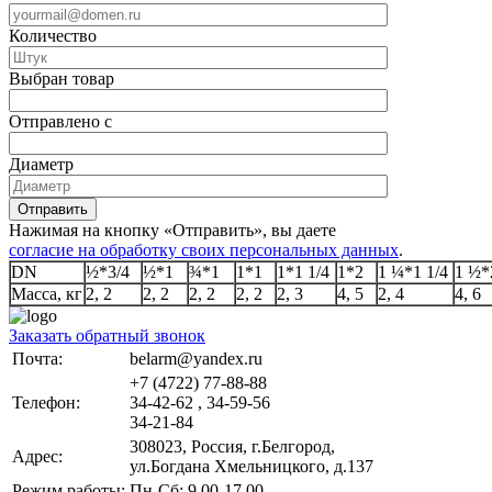
Количество
Выбран товар
Отправлено с
Диаметр
Отправить
Нажимая на кнопку «Отправить», вы даете
согласие на обработку своих персональных данных
.
DN
½*3/4
½*1
¾*1
1*1
1*1 1/4
1*2
1 ¼*1 1/4
1 ½*
Масса, кг
2, 2
2, 2
2, 2
2, 2
2, 3
4, 5
2, 4
4, 6
Заказать обратный звонок
Почта:
belarm@yandex.ru
+7 (4722) 77-88-88
Телефон:
34-42-62 , 34-59-56
34-21-84
308023, Россия, г.Белгород,
Адрес:
ул.Богдана Хмельницкого, д.137
Режим работы:
Пн-Сб: 9.00-17.00