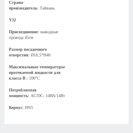
Страна-
производитель:
Тайвань
Y32
Присоединение:
выводные
провода 45см
Размер посадочного
отверстия:
Ø16,5*Н40
Максимальные температуры
протекаемой жидкости для
класса В :
100°С
Потребляемая
мощность:
AC/DC- 14ВА/14Вт
Корпус:
IP65