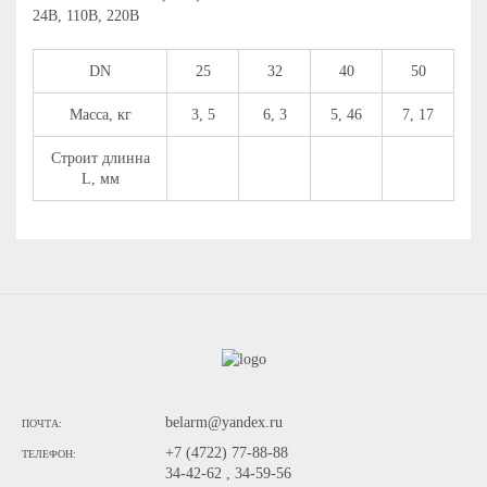
24В, 110В, 220В
DN
25
32
40
50
Масса, кг
3, 5
6, 3
5, 46
7, 17
Строит длинна
L, мм
belarm@yandex.ru
ПОЧТА:
+7 (4722) 77-88-88
ТЕЛЕФОН:
34-42-62 , 34-59-56