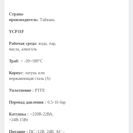
Страна-
производитель:
Тайвань
YCP31F
Рабочая среда:
вода, пар,
масла, алкоголь
Траб:
< -20+180°С
Корпус:
латунь или
нержавеющая сталь (S)
Уплотнение :
PTFE
Перепад давления :
0,5-16 бар
Катушка :
~220В-22ВА;
=24В-15Вт
Питание :
DC -12В, 24В; AC –