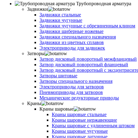
Трубопроводная арматура
Задвижки
Задвижки стальные
Задвижки чугунные
Задвижки чугунные с обрезиненным клином
Задвижки шиберные ножевые
Задвижки специального назначения
Задвижки из цветных сплавов
Электроприводы для задвижек
Затворы
Затвор дисковый поворотный межфланцевый
Затвор дисковый поворотный фланцевый
Затвор дисковый поворотный с эксцентрисит
Затворы щитовые
Затворы специального назначения
Электроприводы для затворов
Пневмоприводы для затворов
Механические редукторные приводы
Краны
Краны шаровые
Краны шаровые стальные
Краны шаровые нержавеющие
Краны шаровые с удлиненным штоком
Краны шаровые чугунные
Краны шаровые латунные