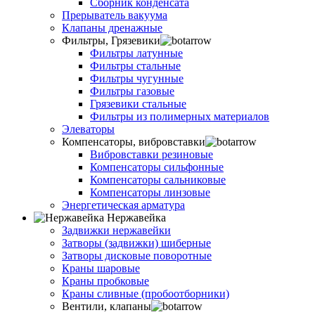
Сборник конденсата
Прерыватель вакуума
Клапаны дренажные
Фильтры, Грязевики
Фильтры латунные
Фильтры стальные
Фильтры чугунные
Фильтры газовые
Грязевики стальные
Фильтры из полимерных материалов
Элеваторы
Компенсаторы, вибровставки
Вибровставки резиновые
Компенсаторы сильфонные
Компенсаторы сальниковые
Компенсаторы линзовые
Энергетическая арматура
Нержавейка
Задвижки нержавейки
Затворы (задвижки) шиберные
Затворы дисковые поворотные
Краны шаровые
Краны пробковые
Краны сливные (пробоотборники)
Вентили, клапаны