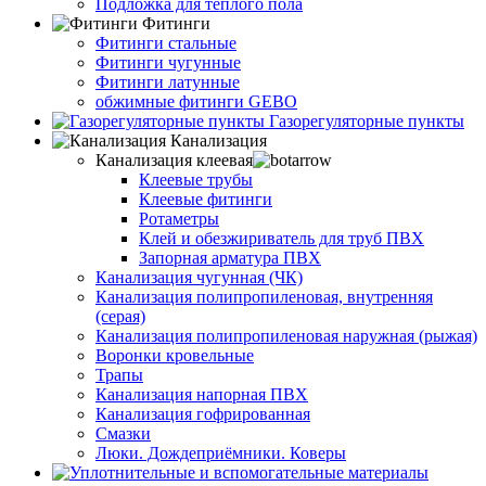
Подложка для тёплого пола
Фитинги
Фитинги стальные
Фитинги чугунные
Фитинги латунные
обжимные фитинги GEBO
Газорегуляторные пункты
Канализация
Канализация клеевая
Клеевые трубы
Клеевые фитинги
Ротаметры
Клей и обезжириватель для труб ПВХ
Запорная арматура ПВХ
Канализация чугунная (ЧК)
Канализация полипропиленовая, внутренняя
(серая)
Канализация полипропиленовая наружная (рыжая)
Воронки кровельные
Трапы
Канализация напорная ПВХ
Канализация гофрированная
Смазки
Люки. Дождеприёмники. Коверы