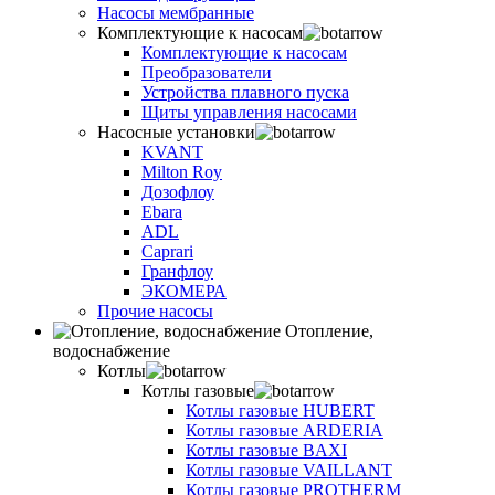
Насосы мембранные
Комплектующие к насосам
Комплектующие к насосам
Преобразователи
Устройства плавного пуска
Щиты управления насосами
Насосные установки
KVANT
Milton Roy
Дозофлоу
Ebara
ADL
Caprari
Гранфлоу
ЭКОМЕРА
Прочие насосы
Отопление,
водоснабжение
Котлы
Котлы газовые
Котлы газовые HUBERT
Котлы газовые ARDERIA
Котлы газовые BAXI
Котлы газовые VAILLANT
Котлы газовые PROTHERM