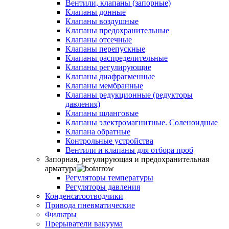
Вентили, клапаны (запорные)
Клапаны донные
Клапаны воздушные
Клапаны предохранительные
Клапаны отсечные
Клапаны перепускные
Клапаны распределительные
Клапаны регулирующие
Клапаны диафрагменные
Клапаны мембранные
Клапаны редукционные (редукторы
давления)
Клапаны шланговые
Клапаны электромагнитные. Соленоидные
Клапана обратные
Контрольные устройства
Вентили и клапаны для отбора проб
Запорная, регулирующая и предохранительная
арматура
Регуляторы температуры
Регуляторы давления
Конденсатоотводчики
Привода пневматические
Фильтры
Прерыватели вакуума