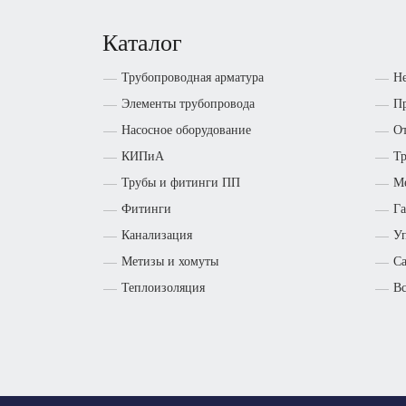
Каталог
Трубопроводная арматура
Н
Элементы трубопровода
Пр
Насосное оборудование
От
КИПиА
Т
Трубы и фитинги ПП
М
Фитинги
Га
Канализация
Уп
Метизы и хомуты
Са
Теплоизоляция
Вс