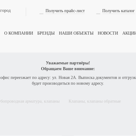
лгород
Получить прайс-лист
Получить каталог
Оформить заказ
на товар
О КОМПАНИИ
БРЕНДЫ
НАШИ ОБЪЕКТЫ
НОВОСТИ
АКЦИ
ВАШЕ ИМЯ
Уважаемые партнёры!
Обращаем Ваше внимание:
 офис переезжает по адресу: ул. Новая 2А. Выписка документов и отгрузк
ТЕЛЕФОН
будет производиться по новому адресу.
рубопроводная арматура, клапаны
клапаны, клапаны обратные
КОЛИЧЕСТВО