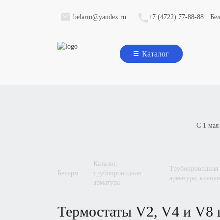
belarm@yandex.ru
+7 (4722) 77-88-88
|
Бе
Каталог
С 1 мая
каталог,
трубопроводная
беларм
трубопроводная
арматура, клапа
арматура
термостаты
V2, V4
и
V8
ц