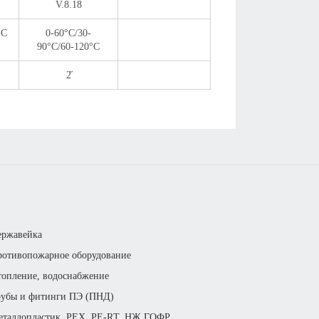
V.8.18
°С
0-60°С/30-
90°С/60-120°С
2̋
ержавейка
отивопожарное оборудование
опление, водоснабжение
рубы и фитинги ПЭ (ПНД)
еталлопластик, РЕХ, РЕ-RТ, НЖ ГОФР