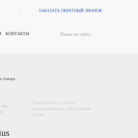
ЗАКАЗАТЬ ОБРАТНЫЙ ЗВОНОК
И
КОНТАКТЫ
а товара
термостаты
v2, v4
и
v8
цилиндрические, для клапанов
ов
clorius
ius