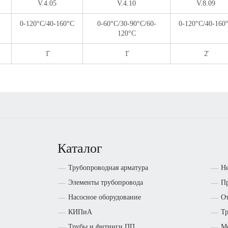
V.4.05
V.4.10
V.8.09
0-120°С/40-160°С
0-60°С/30-90°С/60-
0-120°С/40-160
120°С
1̋
1̋
2̋
Каталог
Трубопроводная арматура
Н
Элементы трубопровода
Пр
Насосное оборудование
От
КИПиА
Т
Трубы и фитинги ПП
М