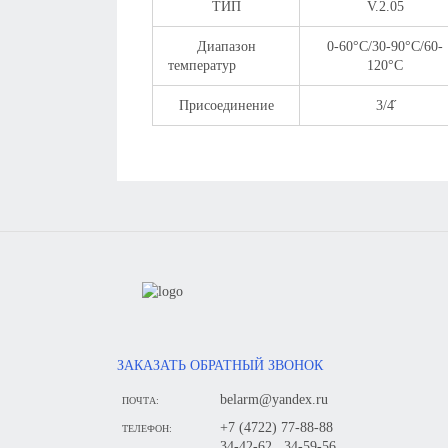
ТИП
V.2.05
Диапазон
0-60°С/30-90°С/60-
температур
120°С
Присоединение
3/4̋
ЗАКАЗАТЬ ОБРАТНЫЙ ЗВОНОК
belarm@yandex.ru
ПОЧТА:
+7 (4722) 77-88-88
ТЕЛЕФОН:
34-42-62 , 34-59-56