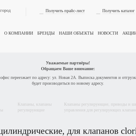
лгород
Получить прайс-лист
Получить каталог
О КОМПАНИИ
БРЕНДЫ
НАШИ ОБЪЕКТЫ
НОВОСТИ
АКЦИ
Уважаемые партнёры!
Обращаем Ваше внимание:
 офис переезжает по адресу: ул. Новая 2А. Выписка документов и отгрузк
будет производиться по новому адресу.
клапаны, клапаны
клапаны регулирующие, приводы и шкафы
ны
регулирующие
управления для регулирующих клапан
илиндрические, для клапанов clor