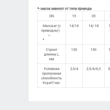
*- масса зависит от типа привода
DN
15
20
Масса,кг (с
14/16
14/ 18
приводом )
~
*
Строит
130
150
длинна L,
мм
Условная
2,5/4
2,5/4/6,3
6
пропускная
способность
Kvy,м³/час