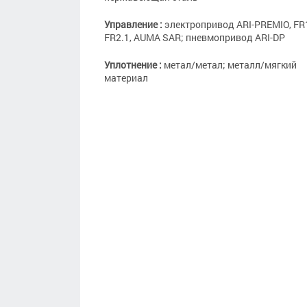
Управление :
электропривод ARI-PREMIO, FR1
FR2.1, AUMA SAR; пневмопривод ARI-DP
Уплотнение :
метал/метал; металл/мягкий
материал