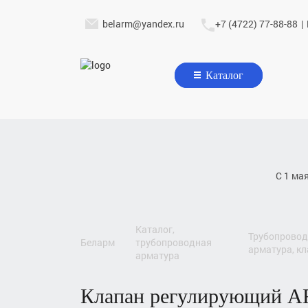
belarm@yandex.ru
+7 (4722) 77-88-88
|
Каталог
С 1 ма
каталог,
трубопроводная
беларм
трубопроводная
арматура, к
арматура
клапан регулирующий
A