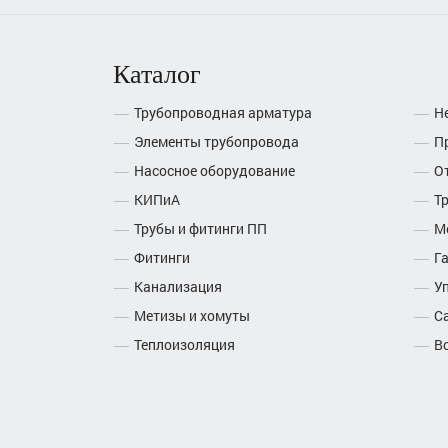
Каталог
Трубопроводная арматура
Н
Элементы трубопровода
П
Насосное оборудование
О
КИПиА
Т
Трубы и фитинги ПП
М
Фитинги
Г
Канализация
У
Метизы и хомуты
С
Теплоизоляция
В