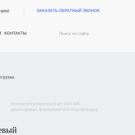
ЗАКАЗАТЬ ОБРАТНЫЙ ЗВОНОК
талог
И
КОНТАКТЫ
тгрузка
клапан регулирующий
ari-stevi 440
,
двухходовой, фланцевый или под приварку
цевый