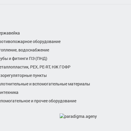
ержавейка
ротивопожарное оборудование
топление, водоснабжение
рубы и фитинги ПЭ (ПНД)
еталлопластик, РЕХ, РЕ-RТ, НЖ ГОФР
азорегуляторные пункты
плотнительные и вспомогательные материалы
антехника
спомогательное и прочее оборудование