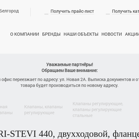
Белгород
Получить прайс-лист
Получить ка
О КОМПАНИИ
БРЕНДЫ
НАШИ ОБЪЕКТЫ
НОВОСТИ
АКЦИ
Уважаемые партнёры!
Обращаем Ваше внимание:
я офис переезжает по адресу: ул. Новая 2А. Выписка документов и о
товара будет производиться по новому адресу.
клапаны регулирующие,
клапаны, клапаны
клапаны регулирующие
лапаны
регулирующие
стальные
RI-STEVI 440
, двухходовой, флан