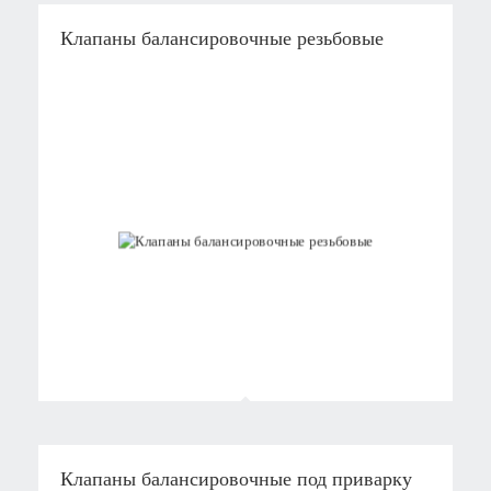
Отправить
Клапаны балансировочные резьбовые
Нажимая на кнопку «Отправить», вы даете
согласие на обработку своих персональных данных
.
Клапаны балансировочные под приварку