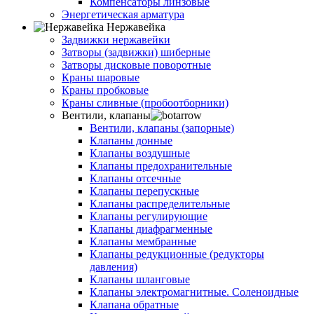
Компенсаторы линзовые
Энергетическая арматура
Нержавейка
Задвижки нержавейки
Затворы (задвижки) шиберные
Затворы дисковые поворотные
Краны шаровые
Краны пробковые
Краны сливные (пробоотборники)
Вентили, клапаны
Вентили, клапаны (запорные)
Клапаны донные
Клапаны воздушные
Клапаны предохранительные
Клапаны отсечные
Клапаны перепускные
Клапаны распределительные
Клапаны регулирующие
Клапаны диафрагменные
Клапаны мембранные
Клапаны редукционные (редукторы
давления)
Клапаны шланговые
Клапаны электромагнитные. Соленоидные
Клапана обратные