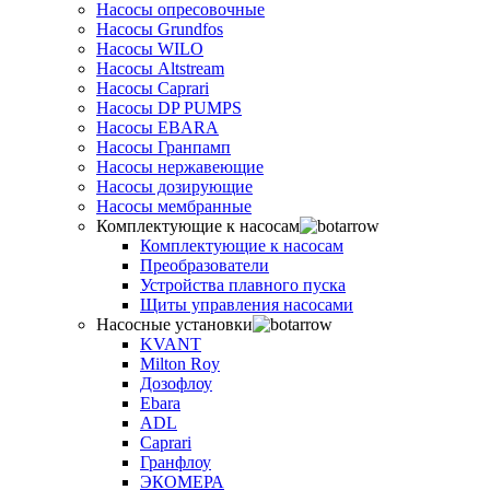
Насосы опресовочные
Насосы Grundfos
Насосы WILO
Насосы Altstream
Насосы Caprari
Насосы DP PUMPS
Насосы EBARA
Насосы Гранпамп
Насосы нержавеющие
Насосы дозирующие
Насосы мембранные
Комплектующие к насосам
Комплектующие к насосам
Преобразователи
Устройства плавного пуска
Щиты управления насосами
Насосные установки
KVANT
Milton Roy
Дозофлоу
Ebara
ADL
Caprari
Гранфлоу
ЭКОМЕРА