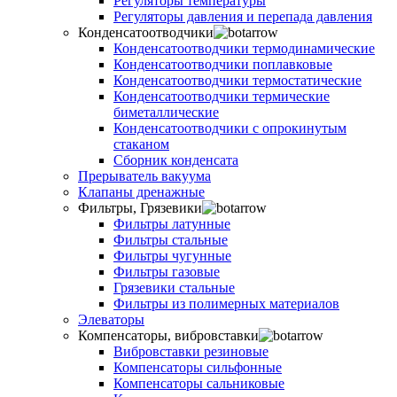
Регуляторы температуры
Регуляторы давления и перепада давления
Конденсатоотводчики
Конденсатоотводчики термодинамические
Конденсатоотводчики поплавковые
Конденсатоотводчики термостатические
Конденсатоотводчики термические
биметаллические
Конденсатоотводчики с опрокинутым
стаканом
Сборник конденсата
Прерыватель вакуума
Клапаны дренажные
Фильтры, Грязевики
Фильтры латунные
Фильтры стальные
Фильтры чугунные
Фильтры газовые
Грязевики стальные
Фильтры из полимерных материалов
Элеваторы
Компенсаторы, вибровставки
Вибровставки резиновые
Компенсаторы сильфонные
Компенсаторы сальниковые