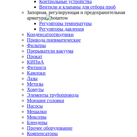
Контрольные устройства
Вентили и клапаны для отбора проб
Запорная, регулирующая и предохранительная
арматура
Регуляторы температуры
Регуляторы давления
Конденсатоотводчики
Привода пневматические
Фильтры
Прерыватели вакуума
Прокат
КИПиА
Фитинги
Камлоки
Лазы
Метизы
Хомуты
Элементы трубопровода
Моющие головки
Насосы
Мешалки
Миксеры
Блендеры
Прочее оборудование
Компенсаторы