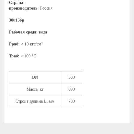
Страна-
производитель:
Россия
30ч15бр
Рабочая среда:
вода
Рраб:
< 10 кгс/см²
Траб:
< 100 °С
DN
500
Масса, кг
890
Строит длинна L, мм
700