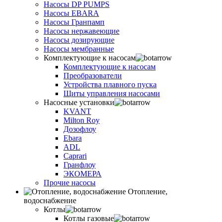
Насосы DP PUMPS
Насосы EBARA
Насосы Гранпамп
Насосы нержавеющие
Насосы дозирующие
Насосы мембранные
Комплектующие к насосам
Комплектующие к насосам
Преобразователи
Устройства плавного пуска
Щиты управления насосами
Насосные установки
KVANT
Milton Roy
Дозофлоу
Ebara
ADL
Caprari
Гранфлоу
ЭКОМЕРА
Прочие насосы
Отопление,
водоснабжение
Котлы
Котлы газовые