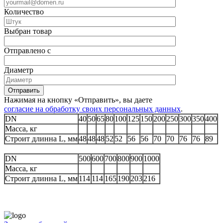
Количество
Выбран товар
Отправлено с
Диаметр
Отправить
Нажимая на кнопку «Отправить», вы даете
согласие на обработку своих персональных данных
.
DN
40
50
65
80
100
125
150
200
250
300
350
400
Масса, кг
Строит длинна L, мм
48
48
48
52
52
56
56
70
70
76
76
89
DN
500
600
700
800
900
1000
Масса, кг
Строит длинна L, мм
114
114
165
190
203
216