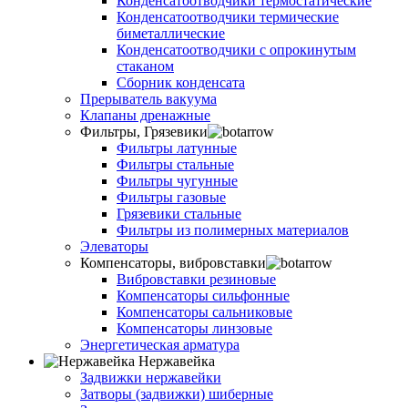
Конденсатоотводчики термостатические
Конденсатоотводчики термические
биметаллические
Конденсатоотводчики с опрокинутым
стаканом
Сборник конденсата
Прерыватель вакуума
Клапаны дренажные
Фильтры, Грязевики
Фильтры латунные
Фильтры стальные
Фильтры чугунные
Фильтры газовые
Грязевики стальные
Фильтры из полимерных материалов
Элеваторы
Компенсаторы, вибровставки
Вибровставки резиновые
Компенсаторы сильфонные
Компенсаторы сальниковые
Компенсаторы линзовые
Энергетическая арматура
Нержавейка
Задвижки нержавейки
Затворы (задвижки) шиберные