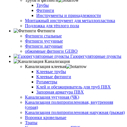
Труба и фитинги
Трубы
Фитинги
Инструменты и принадлежности
Монтажный инструмент для металлопластика
Подложка для тёплого пола
Фитинги
Фитинги стальные
Фитинги чугунные
Фитинги латунные
обжимные фитинги GEBO
Газорегуляторные пункты
Канализация
Канализация клеевая
Клеевые трубы
Клеевые фитинги
Ротаметры
Клей и обезжириватель для труб ПВХ
Запорная арматура ПВХ
Канализация чугунная (ЧК)
Канализация полипропиленовая, внутренняя
(серая)
Канализация полипропиленовая наружная (рыжая)
Воронки кровельные
Трапы