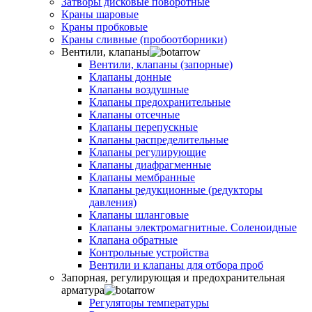
Затворы дисковые поворотные
Краны шаровые
Краны пробковые
Краны сливные (пробоотборники)
Вентили, клапаны
Вентили, клапаны (запорные)
Клапаны донные
Клапаны воздушные
Клапаны предохранительные
Клапаны отсечные
Клапаны перепускные
Клапаны распределительные
Клапаны регулирующие
Клапаны диафрагменные
Клапаны мембранные
Клапаны редукционные (редукторы
давления)
Клапаны шланговые
Клапаны электромагнитные. Соленоидные
Клапана обратные
Контрольные устройства
Вентили и клапаны для отбора проб
Запорная, регулирующая и предохранительная
арматура
Регуляторы температуры