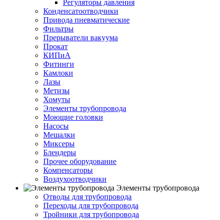
Регуляторы давления
Конденсатоотводчики
Привода пневматические
Фильтры
Прерыватели вакуума
Прокат
КИПиА
Фитинги
Камлоки
Лазы
Метизы
Хомуты
Элементы трубопровода
Моющие головки
Насосы
Мешалки
Миксеры
Блендеры
Прочее оборудование
Компенсаторы
Воздухоотводчики
Элементы трубопровода
Отводы для трубопровода
Переходы для трубопровода
Тройники для трубопровода