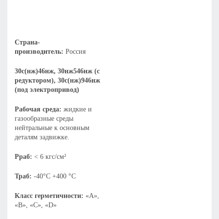
Страна-
производитель:
Россия
30с(нж)46нж, 30нж546нж (с
редуктором), 30с(нж)946нж
(под электропривод)
Рабочая среда:
жидкие и
газообразные среды
нейтральные к основным
деталям задвижке.
Рраб:
< 6 кгс/см²
Траб:
-40°С +400 °С
Класс герметичности:
«А»,
«В», «С», «D»