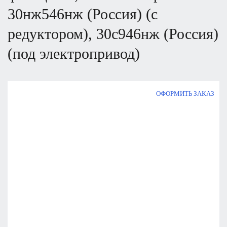
30нж546нж
(Р
оссия) (с
редуктором), 30с946нж
(Р
оссия)
(под электропривод)
ОФОРМИТЬ ЗАКАЗ