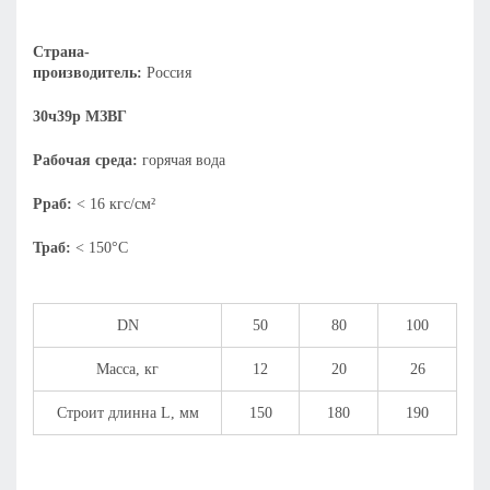
Страна-
производитель:
Россия
30ч39р МЗВГ
Рабочая среда:
горячая вода
Рраб:
< 16 кгс/см²
Траб:
< 150°С
DN
50
80
100
Масса, кг
12
20
26
Строит длинна L, мм
150
180
190