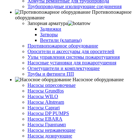
Хомуты ремонтные для трубопровода
Трубопроводные изолирующие соединения
Противопожарное
оборудование
Запорная арматура
Задвижки
Затворы
Вентили (клапаны)
Противопожарное оборудование
Оросители и аксессуары для оросителей
Узлы управления системы пожаротушения
Насосные установки для пожаротушения
Огнетушители и комплектующие
Трубы и фитинги ПП
Насосное оборудование
Насосы опресовочные
Насосы Grundfos
Насосы WILO
Насосы Altstream
Насосы Caprari
Насосы DP PUMPS
Насосы EBARA
Насосы Гранпамп
Насосы нержавеющие
Насосы дозирующие