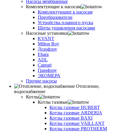
Насосы мембранные
Комплектующие к насосам
Комплектующие к насосам
Преобразователи
Устройства плавного пуска
Щиты управления насосами
Насосные установки
KVANT
Milton Roy
Дозофлоу
Ebara
ADL
Caprari
Гранфлоу
ЭКОМЕРА
Прочие насосы
Отопление,
водоснабжение
Котлы
Котлы газовые
Котлы газовые HUBERT
Котлы газовые ARDERIA
Котлы газовые BAXI
Котлы газовые VAILLANT
Котлы газовые PROTHERM