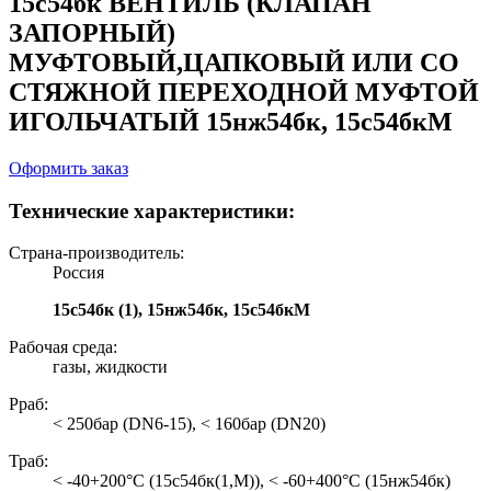
15с54бк ВЕНТИЛЬ (КЛАПАН
ЗАПОРНЫЙ)
МУФТОВЫЙ,ЦАПКОВЫЙ ИЛИ СО
СТЯЖНОЙ ПЕРЕХОДНОЙ МУФТОЙ
ИГОЛЬЧАТЫЙ 15нж54бк, 15с54бкМ
Оформить заказ
Технические характеристики:
Страна-производитель:
Россия
15с54бк (1), 15нж54бк, 15с54бкМ
Рабочая среда:
газы, жидкости
Рраб:
< 250бар (DN6-15), < 160бар (DN20)
Траб:
< -40+200°С (15с54бк(1,М)), < -60+400°С (15нж54бк)