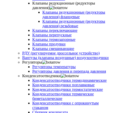
Клапаны редукционные (редукторы
давления)
Клапаны редукционные (редукторы
давления) фланцевые
Клапаны редукционные (редукторы
давления) резьбовые
Клапаны переключающие
Клапаны перепускные
Клапаны термозапорные
Клапаны продувки
Клапаны смешивающие
РДУ (регулируемое дроссельное устройство)
Вантузы (клапаны воздушные) воздухоотводчики
Регуляторы
Регуляторы температуры
Регуляторы давления и перепада давления
Конденсатоотводчики
Конденсатоотводчики термодинамические
Конденсатоотводчики поплавковые
Конденсатоотводчики термостатические
Конденсатоотводчики термические
биметаллические
Конденсатоотводчики с опрокинутым
стаканом
Сборник конденсата