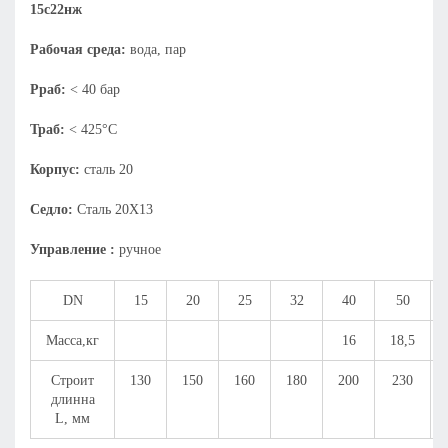
15с22нж
Рабочая среда:
вода, пар
Рраб:
< 40 бар
Траб:
< 425°С
Корпус:
сталь 20
Седло:
Сталь 20Х13
Управление :
ручное
DN
15
20
25
32
40
50
Масса,кг
16
18,5
Строит
130
150
160
180
200
230
длинна
L, мм