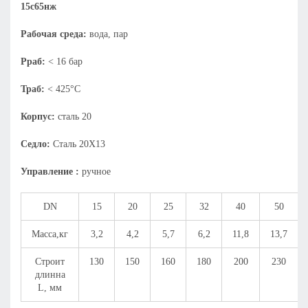
15с65нж
Рабочая среда:
вода, пар
Рраб:
< 16 бар
Траб:
< 425°С
Корпус:
сталь 20
Седло:
Сталь 20Х13
Управление :
ручное
DN
15
20
25
32
40
50
Масса,кг
3,2
4,2
5,7
6,2
11,8
13,7
Строит
130
150
160
180
200
230
длинна
L, мм