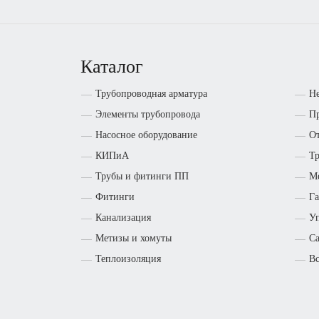
Каталог
Трубопроводная арматура
Н
Элементы трубопровода
Пр
Насосное оборудование
От
КИПиА
Т
Трубы и фитинги ПП
М
Фитинги
Га
Канализация
Уп
Метизы и хомуты
Са
Теплоизоляция
Вс