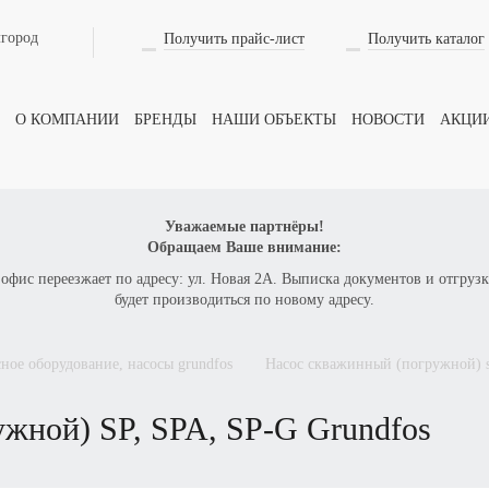
лгород
Получить прайс-лист
Получить каталог
О КОМПАНИИ
БРЕНДЫ
НАШИ ОБЪЕКТЫ
НОВОСТИ
АКЦИ
Уважаемые партнёры!
Обращаем Ваше внимание:
 офис переезжает по адресу: ул. Новая 2А. Выписка документов и отгрузк
будет производиться по новому адресу.
осное оборудование, насосы grundfos
насос скважинный (погружной)
ружной)
SP, SPA, SP-G G
rundfos