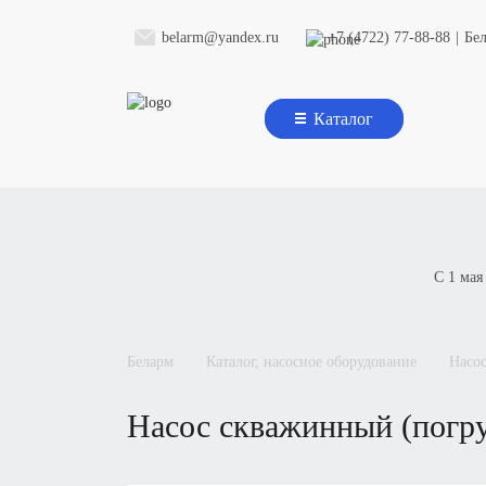
belarm@yandex.ru
+7 (4722) 77-88-88
|
Бе
Каталог
С 1 мая
беларм
каталог, насосное оборудование
нас
насос скважинный (пог