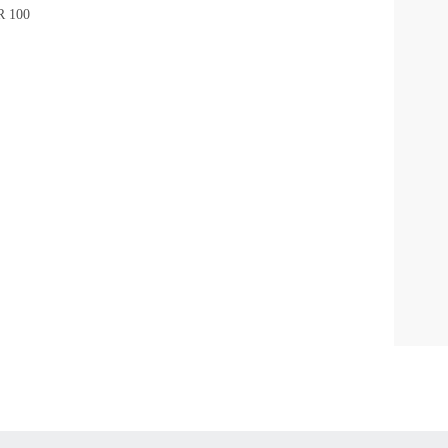
R 100
КОЛ
ДИА
Нажи
согл