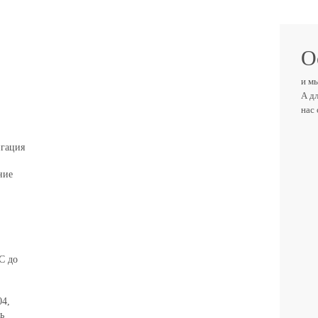
О
и м
А д
нас
ВАШ
игация
ние
ТЕЛ
С до
ВАШ 
04,
ь