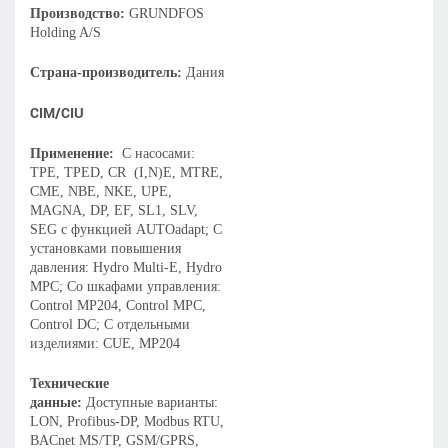
Производство:
GRUNDFOS
Holding A/S
Страна-производитель:
Дания
CIM/CIU
Применение:
С насосами:
TPE, TPED, CR (I,N)E, MTRE,
CME, NBE, NKE, UPE,
MAGNA, DP, EF, SL1, SLV,
SEG с функцией AUTOadapt; С
установками повышения
давления: Hydro Multi-E, Hydro
MPC; Со шкафами управления:
Control MP204, Control MPC,
Control DC; С отдельными
изделиями: CUE, MP204
Технические
данные:
Доступные варианты:
LON, Profibus-DP, Modbus RTU,
BACnet MS/TP, GSM/GPRS,