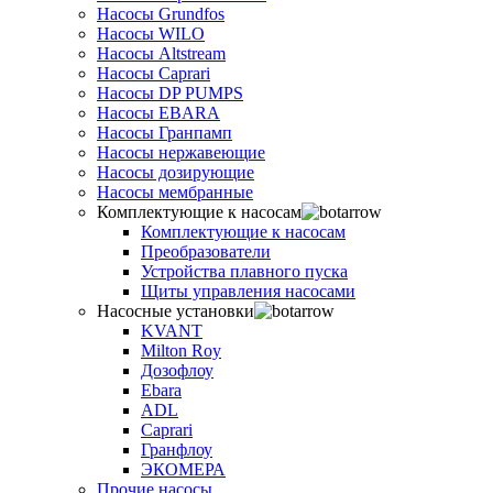
Насосы Grundfos
Насосы WILO
Насосы Altstream
Насосы Caprari
Насосы DP PUMPS
Насосы EBARA
Насосы Гранпамп
Насосы нержавеющие
Насосы дозирующие
Насосы мембранные
Комплектующие к насосам
Комплектующие к насосам
Преобразователи
Устройства плавного пуска
Щиты управления насосами
Насосные установки
KVANT
Milton Roy
Дозофлоу
Ebara
ADL
Caprari
Гранфлоу
ЭКОМЕРА
Прочие насосы