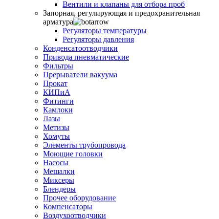
Вентили и клапаны для отбора проб
Запорная, регулирующая и предохранительная
арматура
Регуляторы температуры
Регуляторы давления
Конденсатоотводчики
Привода пневматические
Фильтры
Прерыватели вакуума
Прокат
КИПиА
Фитинги
Камлоки
Лазы
Метизы
Хомуты
Элементы трубопровода
Моющие головки
Насосы
Мешалки
Миксеры
Блендеры
Прочее оборудование
Компенсаторы
Воздухоотводчики