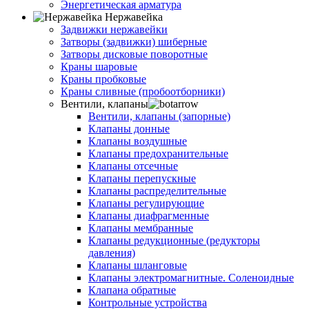
Энергетическая арматура
Нержавейка
Задвижки нержавейки
Затворы (задвижки) шиберные
Затворы дисковые поворотные
Краны шаровые
Краны пробковые
Краны сливные (пробоотборники)
Вентили, клапаны
Вентили, клапаны (запорные)
Клапаны донные
Клапаны воздушные
Клапаны предохранительные
Клапаны отсечные
Клапаны перепускные
Клапаны распределительные
Клапаны регулирующие
Клапаны диафрагменные
Клапаны мембранные
Клапаны редукционные (редукторы
давления)
Клапаны шланговые
Клапаны электромагнитные. Соленоидные
Клапана обратные
Контрольные устройства