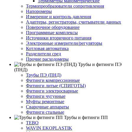
Термометры манометрические
Термопреобразователи сопротивления
Напоромеры
Измерение и контроль давления
Адаптеры, регистраторы, считыватели данных
Поверочное оборудование
Программные комплексы
Источники вторичного питания
Электронные измерители/регуляторы
Котловая автоматика
Разделители сред
Прочие расходомеры
Трубы и фитинги ПЭ
(ПНД)
Трубы ПЭ (ПНД)
Фитинги компрессионные
Фитинги литые (СПИГОТЫ)
Фитинги электросварные
Фитинги чугунные
Муфты ремонтные
Сварочные аппараты
Фитинги стальные
Трубы и фитинги ПП
TEBO
WAVIN EKOPLASTIK