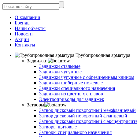
О компании
Бренды
Наши объекты
Новости
Акции
Контакты
Трубопроводная арматура
Задвижки
Задвижки стальные
Задвижки чугунные
Задвижки чугунные с обрезиненным клином
Задвижки шиберные ножевые
Задвижки специального назначения
Задвижки из цветных сплавов
Электроприводы для задвижек
Затворы
Затвор дисковый поворотный межфланцевый
Затвор дисковый поворотный фланцевый
Затвор дисковый поворотный с эксцентрисит
Затворы щитовые
Затворы специального назначения