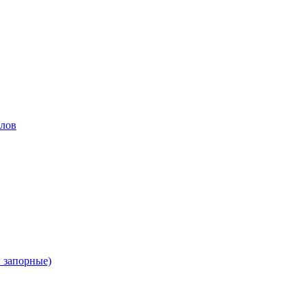
лов
 запорные)