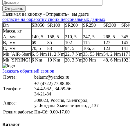
Отправить
Нажимая на кнопку «Отправить», вы даете
согласие на обработку своих персональных данных
.
Dn
SR050
SR100
SR200
SR250
SR300
SR4
Масса, кг
А, мм
140, 5
158, 5
210, 5
247, 5
268, 5
345
В, мм
69
85
102
115
127
145
С, мм
70, 5
83
94, 5
106, 3
123
141
Mk [AIR-5bar]
6, 5 Nm
11, 2 Nm
22, 7 Nm
33, 53 Nm
54, 2 Nm
117
Mk [SPRING]
6 Nm
10 Nm
20, 3 Nm
30 Nm
48, 6 Nm
102
Заказать обратный звонок
Почта:
belarm@yandex.ru
+7 (4722) 77-88-88
Телефон:
34-42-62 , 34-59-56
34-21-84
308023, Россия, г.Белгород,
Адрес:
ул.Богдана Хмельницкого, д.137
Режим работы:
Пн-Сб: 9.00-17.00
Каталог