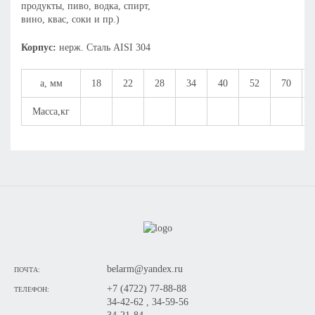
продукты, пиво, водка, спирт,
вино, квас, соки и пр.)
Корпус:
нерж. Сталь AISI 304
а, мм
18
22
28
34
40
52
70
Масса,кг
belarm@yandex.ru
ПОЧТА:
+7 (4722) 77-88-88
ТЕЛЕФОН:
34-42-62 , 34-59-56