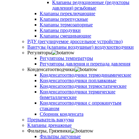
Клапаны редукционные (редукторы
давления) резьбовые
Клапаны переключающие
Клапаны перепускные
Клапаны термозапорные
Клапаны продувки
Клапаны смешивающие
РДУ (регулируемое дроссельное устройство)
Вантузы (клапаны воздушные) воздухоотводчики
Регуляторы
Регуляторы температуры
Регуляторы давления и перепада давления
Конденсатоотводчики
Конденсатоотводчики термодинамические
Конденсатоотводчики поплавковые
Конденсатоотводчики термостатические
Конденсатоотводчики термические
биметаллические
Конденсатоотводчики с опрокинутым
стаканом
Сборник конденсата
Прерыватель вакуума
Клапаны дренажные
Фильтры, Грязевики
Фильтры латунные