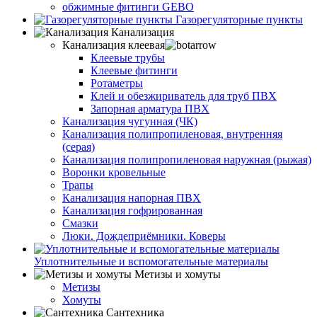
обжимные фитинги GEBO
Газорегуляторные пункты
Канализация
Канализация клеевая
Клеевые трубы
Клеевые фитинги
Ротаметры
Клей и обезжириватель для труб ПВХ
Запорная арматура ПВХ
Канализация чугунная (ЧК)
Канализация полипропиленовая, внутренняя
(серая)
Канализация полипропиленовая наружная (рыжая)
Воронки кровельные
Трапы
Канализация напорная ПВХ
Канализация гофрированная
Смазки
Люки. Дождеприёмники. Коверы
Уплотнительные и вспомогательные материалы
Метизы и хомуты
Метизы
Хомуты
Сантехника