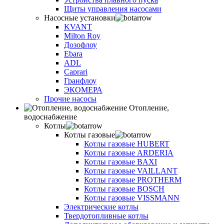
Щиты управления насосами
Насосные установки
KVANT
Milton Roy
Дозофлоу
Ebara
ADL
Caprari
Гранфлоу
ЭКОМЕРА
Прочие насосы
Отопление,
водоснабжение
Котлы
Котлы газовые
Котлы газовые HUBERT
Котлы газовые ARDERIA
Котлы газовые BAXI
Котлы газовые VAILLANT
Котлы газовые PROTHERM
Котлы газовые BOSCH
Котлы газовые VISSMANN
Электрические котлы
Твердотопливные котлы