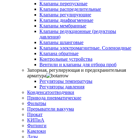
Клапаны перепускные
Клапаны распределительные
Клапаны регулирующие
Клапаны диафрагменные
Клапаны мембранные
Клапаны редукционные (редукторы
давления)
Клапаны шланговые
Клапаны электромагнитные. Соленоидные
Клапана обратные
Контрольные устройства
Вентили и клапаны для отбора проб
Запорная, регулирующая и предохранительная
арматура
Регуляторы температуры
Регуляторы давления
Конденсатоотводчики
Привода пневматические
Фильтры
Прерыватели вакуума
Прокат
КИПиА
Фитинги
Камлоки
Лазы