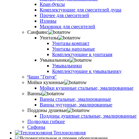
Кран-буксы
Комплектующие для смесителей душа
Прочее для смесителей
Изливы
Маховики для смесителей
Санфаянс
Унитазы
Унитазы-компакт
Унитазы напольные
Комплектующие к унитазам
Умывальники
Умывальники
Комплектующие к умывальнику
Чаши "Генуя"
Мойки кухонные
Мойки кухонные стальные, эмалированные
Ванны
Ванны стальные, эмалированные
Ванны чугунные, эмалированные
Поддоны душевые
Поддоны душевые стальные, эмалированные
Подводки гибкие
Сифоны
Теплоизоляция