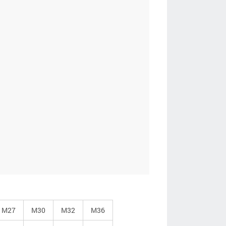
ИЧЕСТВО
МЕТР
Отправить
имая на кнопку «Отправить», вы даете
ласие на обработку своих персональных
ных
.
М27
М30
М32
М36