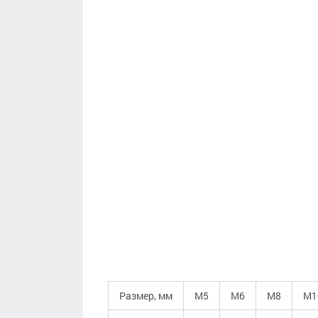
Размер, мм
М5
М6
М8
М1