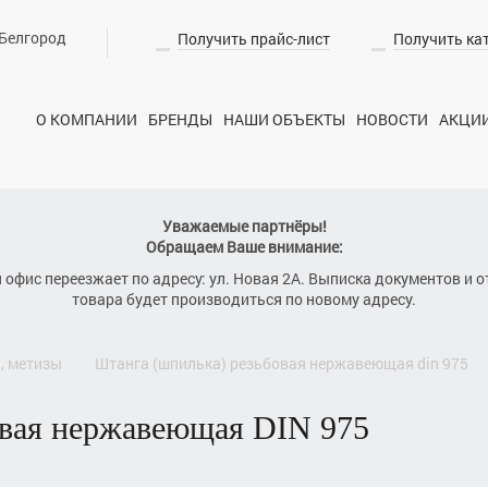
Белгород
Получить прайс-лист
Получить ка
О КОМПАНИИ
БРЕНДЫ
НАШИ ОБЪЕКТЫ
НОВОСТИ
АКЦИ
Уважаемые партнёры!
Обращаем Ваше внимание:
я офис переезжает по адресу: ул. Новая 2А. Выписка документов и о
товара будет производиться по новому адресу.
а, метизы
штанга (шпилька) резьбовая нержавеющая
din 975
бовая нержавеющая
DIN 975