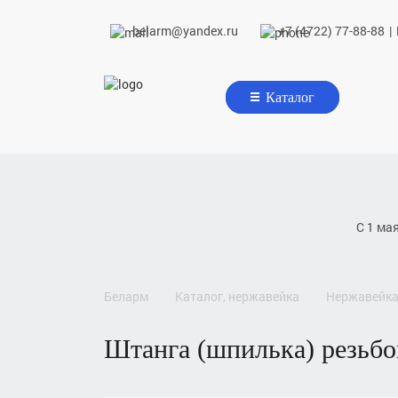
belarm@yandex.ru
+7 (4722) 77-88-88
|
Каталог
С 1 ма
беларм
каталог, нержавейка
нержавейк
штанга (шпилька) резь