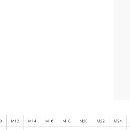
КОЛ
ДИА
Наж
сог
дан
0
М12
М14
М16
М18
М20
М22
М24