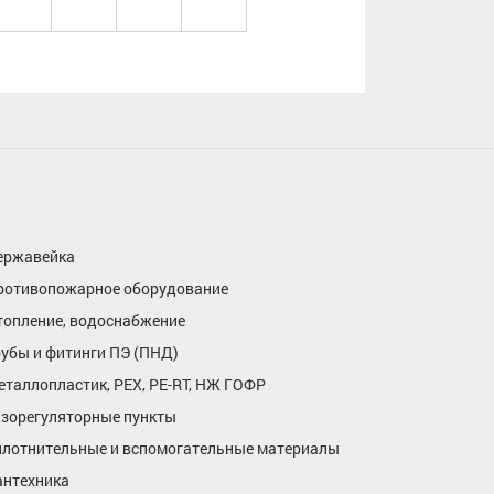
ержавейка
ротивопожарное оборудование
топление, водоснабжение
рубы и фитинги ПЭ (ПНД)
еталлопластик, РЕХ, РЕ-RТ, НЖ ГОФР
азорегуляторные пункты
плотнительные и вспомогательные материалы
антехника