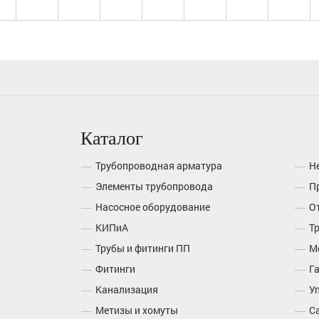
Каталог
Трубопроводная арматура
Н
Элементы трубопровода
П
Насосное оборудование
О
КИПиА
Т
Трубы и фитинги ПП
М
Фитинги
Г
Канализация
У
Метизы и хомуты
С