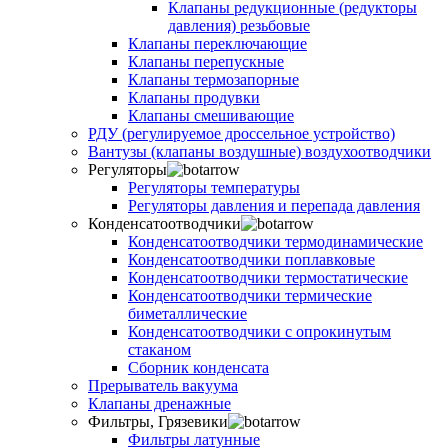
Клапаны редукционные (редукторы
давления) резьбовые
Клапаны переключающие
Клапаны перепускные
Клапаны термозапорные
Клапаны продувки
Клапаны смешивающие
РДУ (регулируемое дроссельное устройство)
Вантузы (клапаны воздушные) воздухоотводчики
Регуляторы
Регуляторы температуры
Регуляторы давления и перепада давления
Конденсатоотводчики
Конденсатоотводчики термодинамические
Конденсатоотводчики поплавковые
Конденсатоотводчики термостатические
Конденсатоотводчики термические
биметаллические
Конденсатоотводчики с опрокинутым
стаканом
Сборник конденсата
Прерыватель вакуума
Клапаны дренажные
Фильтры, Грязевики
Фильтры латунные