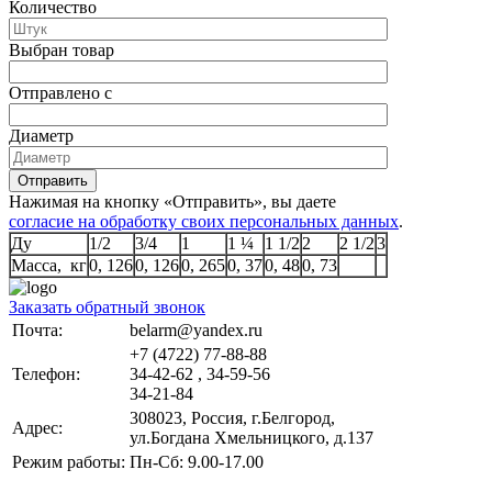
Количество
Выбран товар
Отправлено с
Диаметр
Отправить
Нажимая на кнопку «Отправить», вы даете
согласие на обработку своих персональных данных
.
Ду
1/2
3/4
1
1 ¼
1 1/2
2
2 1/2
3
Масса, кг
0, 126
0, 126
0, 265
0, 37
0, 48
0, 73
Заказать обратный звонок
Почта:
belarm@yandex.ru
+7 (4722) 77-88-88
Телефон:
34-42-62 , 34-59-56
34-21-84
308023, Россия, г.Белгород,
Адрес:
ул.Богдана Хмельницкого, д.137
Режим работы:
Пн-Сб: 9.00-17.00