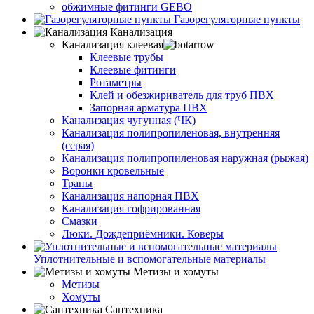
обжимные фитинги GEBO
Газорегуляторные пункты
Канализация
Канализация клеевая
Клеевые трубы
Клеевые фитинги
Ротаметры
Клей и обезжириватель для труб ПВХ
Запорная арматура ПВХ
Канализация чугунная (ЧК)
Канализация полипропиленовая, внутренняя
(серая)
Канализация полипропиленовая наружная (рыжая)
Воронки кровельные
Трапы
Канализация напорная ПВХ
Канализация гофрированная
Смазки
Люки. Дождеприёмники. Коверы
Уплотнительные и вспомогательные материалы
Метизы и хомуты
Метизы
Хомуты
Сантехника