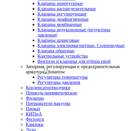
Клапаны перепускные
Клапаны распределительные
Клапаны регулирующие
Клапаны диафрагменные
Клапаны мембранные
Клапаны редукционные (редукторы
давления)
Клапаны шланговые
Клапаны электромагнитные. Соленоидные
Клапана обратные
Контрольные устройства
Вентили и клапаны для отбора проб
Запорная, регулирующая и предохранительная
арматура
Регуляторы температуры
Регуляторы давления
Конденсатоотводчики
Привода пневматические
Фильтры
Прерыватели вакуума
Прокат
КИПиА
Фитинги
Камлоки
Лазы