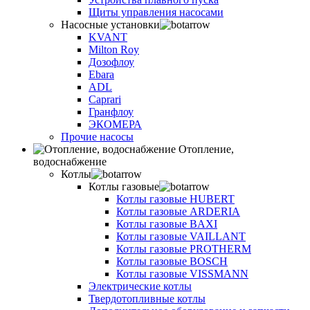
Щиты управления насосами
Насосные установки
KVANT
Milton Roy
Дозофлоу
Ebara
ADL
Caprari
Гранфлоу
ЭКОМЕРА
Прочие насосы
Отопление,
водоснабжение
Котлы
Котлы газовые
Котлы газовые HUBERT
Котлы газовые ARDERIA
Котлы газовые BAXI
Котлы газовые VAILLANT
Котлы газовые PROTHERM
Котлы газовые BOSCH
Котлы газовые VISSMANN
Электрические котлы
Твердотопливные котлы