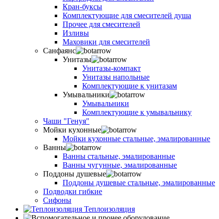
Кран-буксы
Комплектующие для смесителей душа
Прочее для смесителей
Изливы
Маховики для смесителей
Санфаянс
Унитазы
Унитазы-компакт
Унитазы напольные
Комплектующие к унитазам
Умывальники
Умывальники
Комплектующие к умывальнику
Чаши "Генуя"
Мойки кухонные
Мойки кухонные стальные, эмалированные
Ванны
Ванны стальные, эмалированные
Ванны чугунные, эмалированные
Поддоны душевые
Поддоны душевые стальные, эмалированные
Подводки гибкие
Сифоны
Теплоизоляция