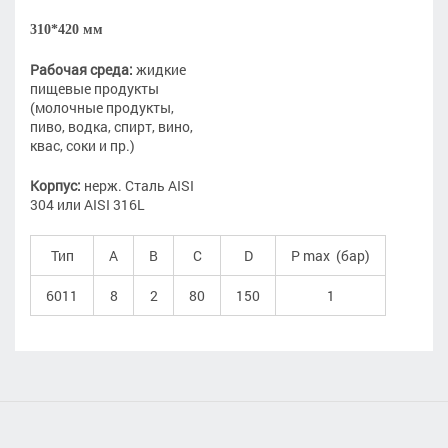
310*420 мм
Рабочая среда:
жидкие
пищевые продукты
(молочные продукты,
пиво, водка, спирт, вино,
квас, соки и пр.)
Корпус:
нерж. Сталь AISI
304 или AISI 316L
Тип
A
B
C
D
P max (бар)
6011
8
2
80
150
1