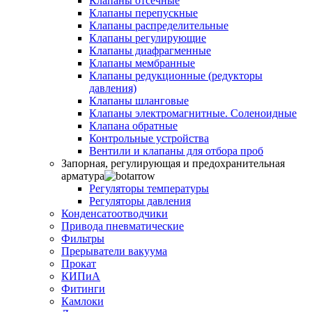
Клапаны отсечные
Клапаны перепускные
Клапаны распределительные
Клапаны регулирующие
Клапаны диафрагменные
Клапаны мембранные
Клапаны редукционные (редукторы
давления)
Клапаны шланговые
Клапаны электромагнитные. Соленоидные
Клапана обратные
Контрольные устройства
Вентили и клапаны для отбора проб
Запорная, регулирующая и предохранительная
арматура
Регуляторы температуры
Регуляторы давления
Конденсатоотводчики
Привода пневматические
Фильтры
Прерыватели вакуума
Прокат
КИПиА
Фитинги
Камлоки