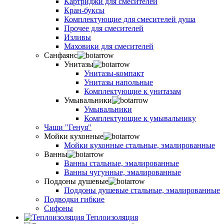
Картриджи для смесителей
Кран-буксы
Комплектующие для смесителей душа
Прочее для смесителей
Изливы
Маховики для смесителей
Санфаянс
Унитазы
Унитазы-компакт
Унитазы напольные
Комплектующие к унитазам
Умывальники
Умывальники
Комплектующие к умывальнику
Чаши "Генуя"
Мойки кухонные
Мойки кухонные стальные, эмалированные
Ванны
Ванны стальные, эмалированные
Ванны чугунные, эмалированные
Поддоны душевые
Поддоны душевые стальные, эмалированные
Подводки гибкие
Сифоны
Теплоизоляция