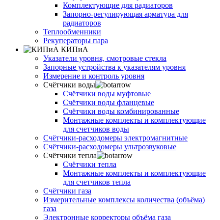
Комплектующие для радиаторов
Запорно-регулирующая арматура для
радиаторов
Теплообменники
Рекуператоры пара
КИПиА
Указатели уровня, смотровые стекла
Запорные устройства к указателям уровня
Измерение и контроль уровня
Счётчики воды
Счётчики воды муфтовые
Счётчики воды фланцевые
Счётчики воды комбинированные
Монтажные комплекты и комплектующие
для счетчиков воды
Счётчики-расходомеры электромагнитные
Счётчики-расходомеры ультрозвуковые
Счётчики тепла
Счётчики тепла
Монтажные комплекты и комплектующие
для счетчиков тепла
Счётчики газа
Измерительные комплексы количества (объёма)
газа
Электронные корректоры объёма газа