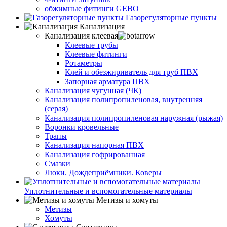
обжимные фитинги GEBO
Газорегуляторные пункты
Канализация
Канализация клеевая
Клеевые трубы
Клеевые фитинги
Ротаметры
Клей и обезжириватель для труб ПВХ
Запорная арматура ПВХ
Канализация чугунная (ЧК)
Канализация полипропиленовая, внутренняя
(серая)
Канализация полипропиленовая наружная (рыжая)
Воронки кровельные
Трапы
Канализация напорная ПВХ
Канализация гофрированная
Смазки
Люки. Дождеприёмники. Коверы
Уплотнительные и вспомогательные материалы
Метизы и хомуты
Метизы
Хомуты