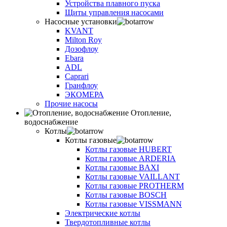
Устройства плавного пуска
Щиты управления насосами
Насосные установки
KVANT
Milton Roy
Дозофлоу
Ebara
ADL
Caprari
Гранфлоу
ЭКОМЕРА
Прочие насосы
Отопление,
водоснабжение
Котлы
Котлы газовые
Котлы газовые HUBERT
Котлы газовые ARDERIA
Котлы газовые BAXI
Котлы газовые VAILLANT
Котлы газовые PROTHERM
Котлы газовые BOSCH
Котлы газовые VISSMANN
Электрические котлы
Твердотопливные котлы