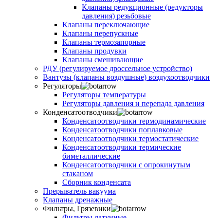
Клапаны редукционные (редукторы
давления) резьбовые
Клапаны переключающие
Клапаны перепускные
Клапаны термозапорные
Клапаны продувки
Клапаны смешивающие
РДУ (регулируемое дроссельное устройство)
Вантузы (клапаны воздушные) воздухоотводчики
Регуляторы
Регуляторы температуры
Регуляторы давления и перепада давления
Конденсатоотводчики
Конденсатоотводчики термодинамические
Конденсатоотводчики поплавковые
Конденсатоотводчики термостатические
Конденсатоотводчики термические
биметаллические
Конденсатоотводчики с опрокинутым
стаканом
Сборник конденсата
Прерыватель вакуума
Клапаны дренажные
Фильтры, Грязевики
Фильтры латунные