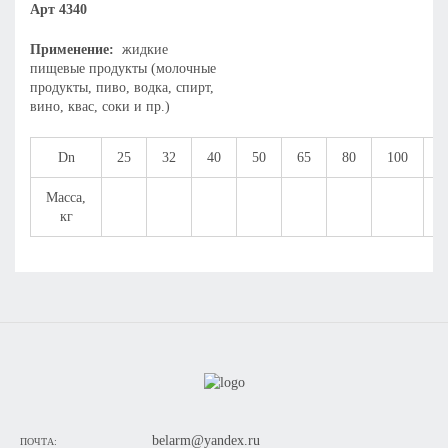
Арт 4340
Применение:
жидкие
пищевые продукты (молочные
продукты, пиво, водка, спирт,
вино, квас, соки и пр.)
Dn
25
32
40
50
65
80
100
1
Масса,
кг
belarm@yandex.ru
ПОЧТА: