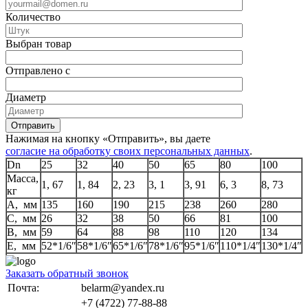
Количество
Выбран товар
Отправлено с
Диаметр
Отправить
Нажимая на кнопку «Отправить», вы даете
согласие на обработку своих персональных данных
.
Dn
25
32
40
50
65
80
100
Масса,
1, 67
1, 84
2, 23
3, 1
3, 91
6, 3
8, 73
кг
А, мм
135
160
190
215
238
260
280
С, мм
26
32
38
50
66
81
100
В, мм
59
64
88
98
110
120
134
Е, мм
52*1/6ʺ
58*1/6ʺ
65*1/6ʺ
78*1/6ʺ
95*1/6ʺ
110*1/4ʺ
130*1/4ʺ
Заказать обратный звонок
Почта:
belarm@yandex.ru
+7 (4722) 77-88-88