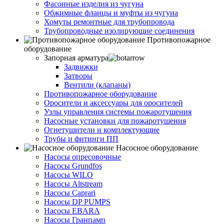
Фасонные изделия из чугуна
Обжимные фланцы и муфты из чугуна
Хомуты ремонтные для трубопровода
Трубопроводные изолирующие соединения
Противопожарное
оборудование
Запорная арматура
Задвижки
Затворы
Вентили (клапаны)
Противопожарное оборудование
Оросители и аксессуары для оросителей
Узлы управления системы пожаротушения
Насосные установки для пожаротушения
Огнетушители и комплектующие
Трубы и фитинги ПП
Насосное оборудование
Насосы опресовочные
Насосы Grundfos
Насосы WILO
Насосы Altstream
Насосы Caprari
Насосы DP PUMPS
Насосы EBARA
Насосы Гранпамп