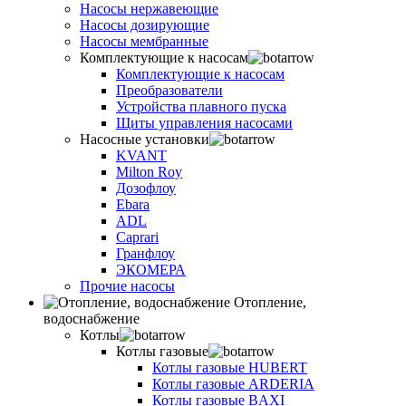
Насосы нержавеющие
Насосы дозирующие
Насосы мембранные
Комплектующие к насосам
Комплектующие к насосам
Преобразователи
Устройства плавного пуска
Щиты управления насосами
Насосные установки
KVANT
Milton Roy
Дозофлоу
Ebara
ADL
Caprari
Гранфлоу
ЭКОМЕРА
Прочие насосы
Отопление,
водоснабжение
Котлы
Котлы газовые
Котлы газовые HUBERT
Котлы газовые ARDERIA
Котлы газовые BAXI