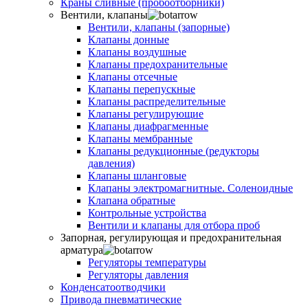
Краны сливные (пробоотборники)
Вентили, клапаны
Вентили, клапаны (запорные)
Клапаны донные
Клапаны воздушные
Клапаны предохранительные
Клапаны отсечные
Клапаны перепускные
Клапаны распределительные
Клапаны регулирующие
Клапаны диафрагменные
Клапаны мембранные
Клапаны редукционные (редукторы
давления)
Клапаны шланговые
Клапаны электромагнитные. Соленоидные
Клапана обратные
Контрольные устройства
Вентили и клапаны для отбора проб
Запорная, регулирующая и предохранительная
арматура
Регуляторы температуры
Регуляторы давления
Конденсатоотводчики
Привода пневматические