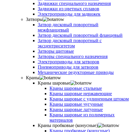
Задвижки специального назначения
Задвижки из цветных сплавов
Электроприводы для задвижек
Затворы
Затвор дисковый поворотный
межфланцевый
Затвор дисковый поворотный фланцевый
Затвор дисковый поворотный с
эксцентриситетом
Затворы щитовые
Затворы специального назначения
Электроприводы для затворов
Пневмоприводы для затворов
Механические редукторные приводы
Краны
Краны шаровые
Краны шаровые стальные
Краны шаровые нержавеющие
Краны шаровые с удлиненным штоком
Краны шаровые чугунные
Краны шаровые латунные
Краны шаровые из полимерных
материалов
Краны пробковые (конусные)
Краны пробковые (конусные)