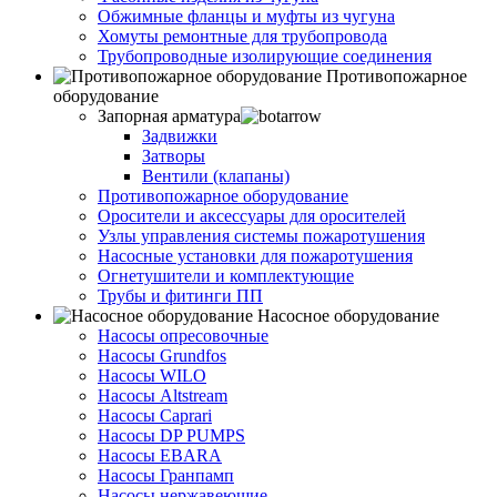
Обжимные фланцы и муфты из чугуна
Хомуты ремонтные для трубопровода
Трубопроводные изолирующие соединения
Противопожарное
оборудование
Запорная арматура
Задвижки
Затворы
Вентили (клапаны)
Противопожарное оборудование
Оросители и аксессуары для оросителей
Узлы управления системы пожаротушения
Насосные установки для пожаротушения
Огнетушители и комплектующие
Трубы и фитинги ПП
Насосное оборудование
Насосы опресовочные
Насосы Grundfos
Насосы WILO
Насосы Altstream
Насосы Caprari
Насосы DP PUMPS
Насосы EBARA
Насосы Гранпамп
Насосы нержавеющие