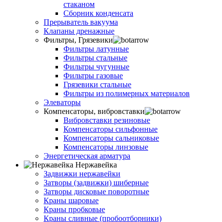
стаканом
Сборник конденсата
Прерыватель вакуума
Клапаны дренажные
Фильтры, Грязевики
Фильтры латунные
Фильтры стальные
Фильтры чугунные
Фильтры газовые
Грязевики стальные
Фильтры из полимерных материалов
Элеваторы
Компенсаторы, вибровставки
Вибровставки резиновые
Компенсаторы сильфонные
Компенсаторы сальниковые
Компенсаторы линзовые
Энергетическая арматура
Нержавейка
Задвижки нержавейки
Затворы (задвижки) шиберные
Затворы дисковые поворотные
Краны шаровые
Краны пробковые
Краны сливные (пробоотборники)