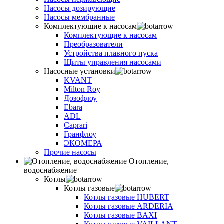
Насосы дозирующие
Насосы мембранные
Комплектующие к насосам
Комплектующие к насосам
Преобразователи
Устройства плавного пуска
Щиты управления насосами
Насосные установки
KVANT
Milton Roy
Дозофлоу
Ebara
ADL
Caprari
Гранфлоу
ЭКОМЕРА
Прочие насосы
Отопление,
водоснабжение
Котлы
Котлы газовые
Котлы газовые HUBERT
Котлы газовые ARDERIA
Котлы газовые BAXI