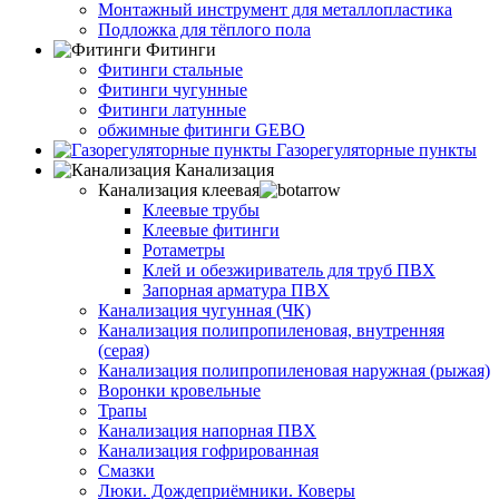
Монтажный инструмент для металлопластика
Подложка для тёплого пола
Фитинги
Фитинги стальные
Фитинги чугунные
Фитинги латунные
обжимные фитинги GEBO
Газорегуляторные пункты
Канализация
Канализация клеевая
Клеевые трубы
Клеевые фитинги
Ротаметры
Клей и обезжириватель для труб ПВХ
Запорная арматура ПВХ
Канализация чугунная (ЧК)
Канализация полипропиленовая, внутренняя
(серая)
Канализация полипропиленовая наружная (рыжая)
Воронки кровельные
Трапы
Канализация напорная ПВХ
Канализация гофрированная
Смазки
Люки. Дождеприёмники. Коверы