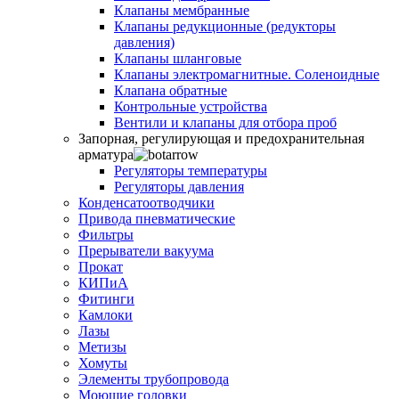
Клапаны мембранные
Клапаны редукционные (редукторы
давления)
Клапаны шланговые
Клапаны электромагнитные. Соленоидные
Клапана обратные
Контрольные устройства
Вентили и клапаны для отбора проб
Запорная, регулирующая и предохранительная
арматура
Регуляторы температуры
Регуляторы давления
Конденсатоотводчики
Привода пневматические
Фильтры
Прерыватели вакуума
Прокат
КИПиА
Фитинги
Камлоки
Лазы
Метизы
Хомуты
Элементы трубопровода
Моющие головки