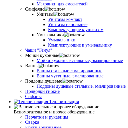
Маховики для смесителей
Санфаянс
Унитазы
Унитазы-компакт
Унитазы напольные
Комплектующие к унитазам
Умывальники
Умывальники
Комплектующие к умывальнику
Чаши "Генуя"
Мойки кухонные
Мойки кухонные стальные, эмалированные
Ванны
Ванны стальные, эмалированные
Ванны чугунные, эмалированные
Поддоны душевые
Поддоны душевые стальные, эмалированные
Подводки гибкие
Сифоны
Теплоизоляция
Вспомогательное и прочее оборудование
Перчатки и рукавицы
Сварка
Круги абразивные