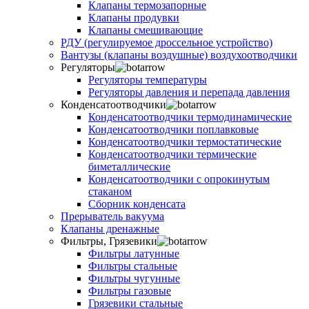
Клапаны термозапорные
Клапаны продувки
Клапаны смешивающие
РДУ (регулируемое дроссельное устройство)
Вантузы (клапаны воздушные) воздухоотводчики
Регуляторы
Регуляторы температуры
Регуляторы давления и перепада давления
Конденсатоотводчики
Конденсатоотводчики термодинамические
Конденсатоотводчики поплавковые
Конденсатоотводчики термостатические
Конденсатоотводчики термические
биметаллические
Конденсатоотводчики с опрокинутым
стаканом
Сборник конденсата
Прерыватель вакуума
Клапаны дренажные
Фильтры, Грязевики
Фильтры латунные
Фильтры стальные
Фильтры чугунные
Фильтры газовые
Грязевики стальные