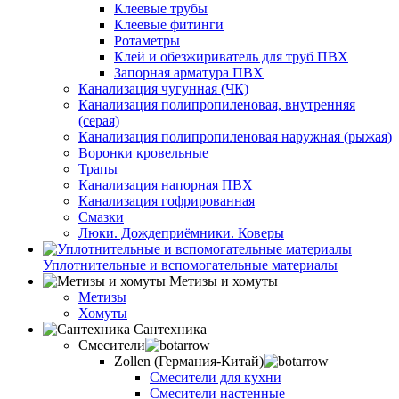
Клеевые трубы
Клеевые фитинги
Ротаметры
Клей и обезжириватель для труб ПВХ
Запорная арматура ПВХ
Канализация чугунная (ЧК)
Канализация полипропиленовая, внутренняя
(серая)
Канализация полипропиленовая наружная (рыжая)
Воронки кровельные
Трапы
Канализация напорная ПВХ
Канализация гофрированная
Смазки
Люки. Дождеприёмники. Коверы
Уплотнительные и вспомогательные материалы
Метизы и хомуты
Метизы
Хомуты
Сантехника
Смесители
Zollen (Германия-Китай)
Смесители для кухни
Смесители настенные