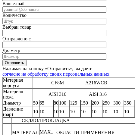
Ваш e-mail
Количество
Выбран товар
Отправлено с
Диаметр
Отправить
Нажимая на кнопку «Отправить», вы даете
согласие на обработку своих персональных данных
.
Материал
CF8M A216WCB
корпуса
Материал
AISI 316 AISI 316
ножа
Диаметр
50
65
80
100
125
150
200
250
300
350
Давление
10
10
10
10
10
10
10
10
10
10
(бар)
СЕДЛО/ПРОКЛАДКА
Т
МAX.,
МАТЕРИАЛ
ОБЛАСТИ ПРИМЕНЕНИЯ