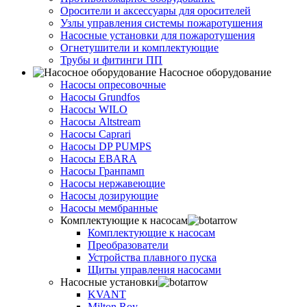
Оросители и аксессуары для оросителей
Узлы управления системы пожаротушения
Насосные установки для пожаротушения
Огнетушители и комплектующие
Трубы и фитинги ПП
Насосное оборудование
Насосы опресовочные
Насосы Grundfos
Насосы WILO
Насосы Altstream
Насосы Caprari
Насосы DP PUMPS
Насосы EBARA
Насосы Гранпамп
Насосы нержавеющие
Насосы дозирующие
Насосы мембранные
Комплектующие к насосам
Комплектующие к насосам
Преобразователи
Устройства плавного пуска
Щиты управления насосами
Насосные установки
KVANT
Milton Roy