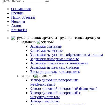
О компании
Бренды
Наши объекты
Новости
Акции
Контакты
Трубопроводная арматура
Задвижки
Задвижки стальные
Задвижки чугунные
Задвижки чугунные с обрезиненным клином
Задвижки шиберные ножевые
Задвижки специального назначения
Задвижки из цветных сплавов
Электроприводы для задвижек
Затворы
Затвор дисковый поворотный
межфланцевый
Затвор дисковый поворотный фланцевый
Затвор дисковый поворотный с
эксцентриситетом
Затворы щитовые