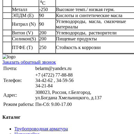
⁰С
Металл
›250
Высокие темп./ низкая герм.
ЭПДМ (Е)
90
Кислоты и синтетические масла
Углеводороды, масла, смазочные
Нитрил (N)
90
материалы
Витон (V)
200
Углеводороды, растворители
Силикон(S)
200
Пищевые продукты
ПТФЕ (Т)
250
Стойкость к коррозии
Заказать обратный звонок
Почта:
belarm@yandex.ru
+7 (4722) 77-88-88
Телефон:
34-42-62 , 34-59-56
34-21-84
308023, Россия, г.Белгород,
Адрес:
ул.Богдана Хмельницкого, д.137
Режим работы:
Пн-Сб: 9.00-17.00
Каталог
Трубопроводная арматура