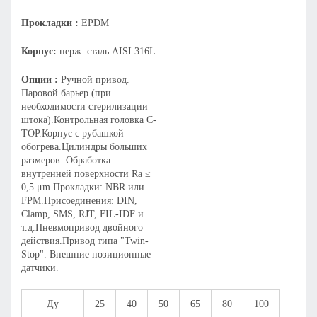
Прокладки :
EPDM
Корпус:
нерж. сталь AISI 316L
Опции :
Ручной привод.
Паровой барьер (при
необходимости стерилизации
штока).Контрольная головка C-
TOP.Корпус с рубашкой
обогрева.Цилиндры больших
размеров. Обработка
внутренней поверхности Ra ≤
0,5 μm.Прокладки: NBR или
FPM.Присоединения: DIN,
Clamp, SMS, RJT, FIL-IDF и
т.д.Пневмопривод двойного
действия.Привод типа "Twin-
Stop". Внешние позиционные
датчики.
Ду
25
40
50
65
80
100