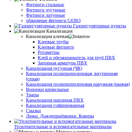
Фитинги стальные
Фитинги чугунные
Фитинги латунные
обжимные фитинги GEBO
Газорегуляторные пункты
Канализация
Канализация клеевая
Клеевые трубы
Клеевые фитинги
Ротаметры
Клей и обезжириватель для труб ПВХ
Запорная арматура ПВХ
Канализация чугунная (ЧК)
Канализация полипропиленовая, внутренняя
(серая)
Канализация полипропиленовая наружная (рыжая)
Воронки кровельные
Трапы
Канализация напорная ПВХ
Канализация гофрированная
Смазки
Люки. Дождеприёмники. Коверы
Уплотнительные и вспомогательные материалы
Метизы и хомуты