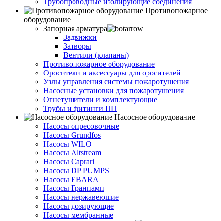
Трубопроводные изолирующие соединения
Противопожарное
оборудование
Запорная арматура
Задвижки
Затворы
Вентили (клапаны)
Противопожарное оборудование
Оросители и аксессуары для оросителей
Узлы управления системы пожаротушения
Насосные установки для пожаротушения
Огнетушители и комплектующие
Трубы и фитинги ПП
Насосное оборудование
Насосы опресовочные
Насосы Grundfos
Насосы WILO
Насосы Altstream
Насосы Caprari
Насосы DP PUMPS
Насосы EBARA
Насосы Гранпамп
Насосы нержавеющие
Насосы дозирующие
Насосы мембранные