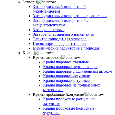
Затворы
Затвор дисковый поворотный
межфланцевый
Затвор дисковый поворотный фланцевый
Затвор дисковый поворотный с
эксцентриситетом
Затворы щитовые
Затворы специального назначения
Электроприводы для затворов
Пневмоприводы для затворов
Механические редукторные приводы
Краны
Краны шаровые
Краны шаровые стальные
Краны шаровые нержавеющие
Краны шаровые с удлиненным штоком
Краны шаровые чугунные
Краны шаровые латунные
Краны шаровые из полимерных
материалов
Краны пробковые (конусные)
Краны пробковые (конусные)
латунные
Краны пробковые (конусные)
чугунные