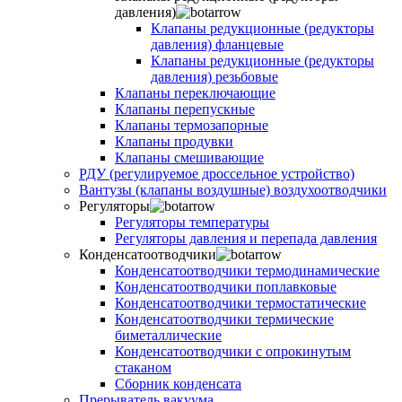
давления)
Клапаны редукционные (редукторы
давления) фланцевые
Клапаны редукционные (редукторы
давления) резьбовые
Клапаны переключающие
Клапаны перепускные
Клапаны термозапорные
Клапаны продувки
Клапаны смешивающие
РДУ (регулируемое дроссельное устройство)
Вантузы (клапаны воздушные) воздухоотводчики
Регуляторы
Регуляторы температуры
Регуляторы давления и перепада давления
Конденсатоотводчики
Конденсатоотводчики термодинамические
Конденсатоотводчики поплавковые
Конденсатоотводчики термостатические
Конденсатоотводчики термические
биметаллические
Конденсатоотводчики с опрокинутым
стаканом
Сборник конденсата
Прерыватель вакуума