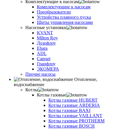
Комплектующие к насосам
Комплектующие к насосам
Преобразователи
Устройства плавного пуска
Щиты управления насосами
Насосные установки
KVANT
Milton Roy
Дозофлоу
Ebara
ADL
Caprari
Гранфлоу
ЭКОМЕРА
Прочие насосы
Отопление,
водоснабжение
Котлы
Котлы газовые
Котлы газовые HUBERT
Котлы газовые ARDERIA
Котлы газовые BAXI
Котлы газовые VAILLANT
Котлы газовые PROTHERM
Котлы газовые BOSCH