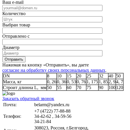
Ваш e-mail
Количество
Выбран товар
Отправлено с
Диаметр
Отправить
Нажимая на кнопку «Отправить», вы даете
согласие на обработку своих персональных данных
.
DN
8
10
15
20
25
32
40
50
Масса, кг
0, 26
0, 36
0, 53
0, 76
1, 175
1, 85
2, 9
4, 7
Строит длинна L, мм
50
55
60
70
75
90
100
120
Заказать обратный звонок
Почта:
belarm@yandex.ru
+7 (4722) 77-88-88
Телефон:
34-42-62 , 34-59-56
34-21-84
308023, Россия, г.Белгород,