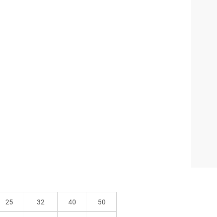
КОЛ
ДИА
Наж
сог
дан
25
32
40
50