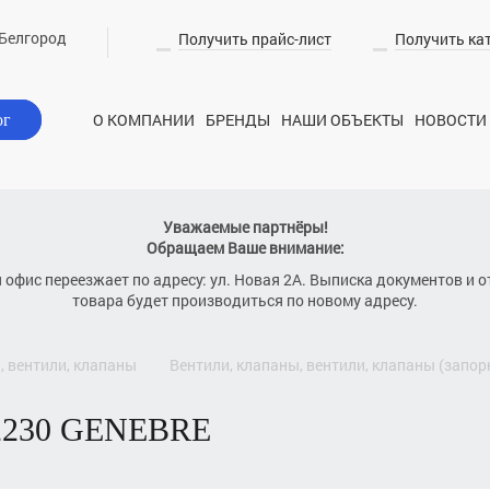
Белгород
Получить прайс-лист
Получить ка
О КОМПАНИИ
БРЕНДЫ
НАШИ ОБЪЕКТЫ
НОВОСТИ
ог
Уважаемые партнёры!
Обращаем Ваше внимание:
я офис переезжает по адресу: ул. Новая 2А. Выписка документов и о
товара будет производиться по новому адресу.
, вентили, клапаны
вентили, клапаны, вентили, клапаны (запо
2230 GENEBRE