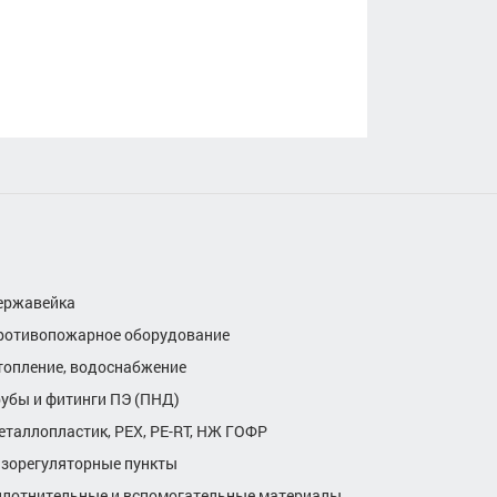
ержавейка
ротивопожарное оборудование
топление, водоснабжение
рубы и фитинги ПЭ (ПНД)
еталлопластик, РЕХ, РЕ-RТ, НЖ ГОФР
азорегуляторные пункты
плотнительные и вспомогательные материалы