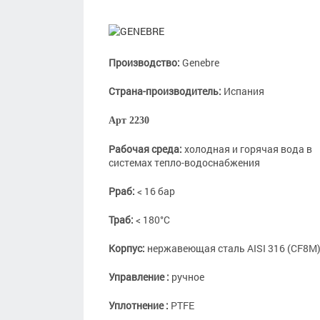
Производство:
Genebre
Страна-производитель:
Испания
Арт 2230
Рабочая среда:
холодная и горячая вода в
системах тепло-водоснабжения
Рраб:
< 16 бар
Траб:
< 180°С
Корпус:
нержавеющая сталь AISI 316 (CF8M
Управление :
ручное
Уплотнение :
PTFE