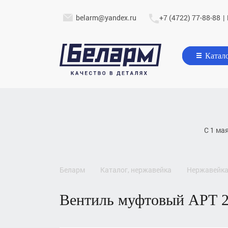
belarm@yandex.ru
+7 (4722) 77-88-88
|
Катал
С 1 ма
беларм
каталог, нержавейка
нержавейка
вентиль муфтовый
АРТ 