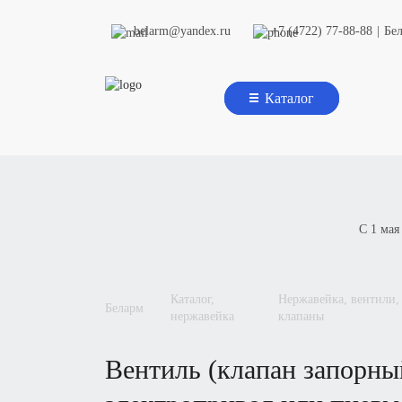
belarm@yandex.ru
+7 (4722) 77-88-88
|
Бе
Каталог
С 1 мая
каталог,
нержавейка, вентили,
беларм
нержавейка
клапаны
вентиль (клапан запорный) фланцевый или под приварку под