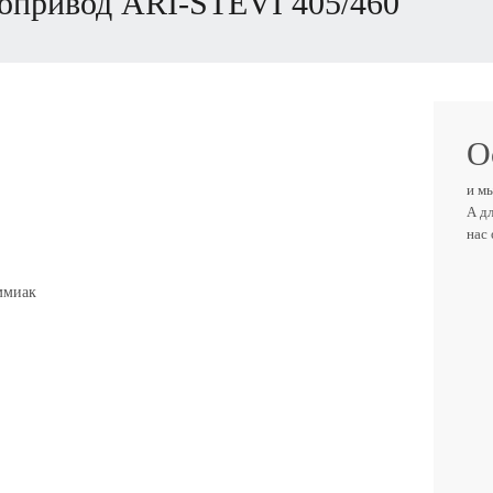
мопривод
ARI-STEVI 405/460
О
и м
А д
нас
ВАШ
аммиак
ТЕЛ
ВАШ 