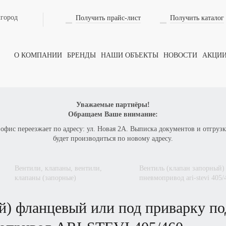
лгород
Получить прайс-лист
Получить каталог
О КОМПАНИИ
БРЕНДЫ
НАШИ ОБЪЕКТЫ
НОВОСТИ
АКЦИ
Уважаемые партнёры!
Обращаем Ваше внимание:
 офис переезжает по адресу: ул. Новая 2А. Выписка документов и отгрузк
будет производиться по новому адресу.
вентили, клапаны, вентили,
вентиль (клапан запорный) фланцевый или под приварку под электропривод или
клапаны (запорные)
пневмопривод
ari-stevi 405/