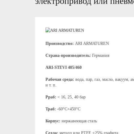
электропривод или пнев
Производство:
ARI ARMATUREN
Страна-производитель:
Германия
ARI-STEVI 405/460
Рабочая среда:
вода, пар, газ, масло, вакуум, 
и т. п.
Рраб:
< 16, 25, 40 бар
Траб:
-60°С+450°С
Корпус:
нержавеющая сталь
Седло:
металл или PTFE +25% графита