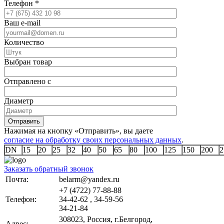
Телефон
*
Ваш e-mail
Количество
Выбран товар
Отправлено с
Диаметр
Отправить
Нажимая на кнопку «Отправить», вы даете
согласие на обработку своих персональных данных
.
DN
15
20
25
32
40
50
65
80
100
125
150
200
2
Заказать обратный звонок
Почта:
belarm@yandex.ru
+7 (4722) 77-88-88
Телефон:
34-42-62 , 34-59-56
34-21-84
308023, Россия, г.Белгород,
Адрес: