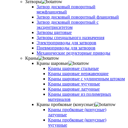
Затворы
Затвор дисковый поворотный
межфланцевый
Затвор дисковый поворотный фланцевый
Затвор дисковый поворотный с
эксцентриситетом
Затворы щитовые
Затворы специального назначения
Электроприводы для затворов
Пневмоприводы для затворов
Механические редукторные приводы
Краны
Краны шаровые
Краны шаровые стальные
Краны шаровые нержавеющие
Краны шаровые с удлиненным штоком
Краны шаровые чугунные
Краны шаровые латунные
Краны шаровые из полимерных
материалов
Краны пробковые (конусные)
Краны пробковые (конусные)
латунные
Краны пробковые (конусные)
чугунные