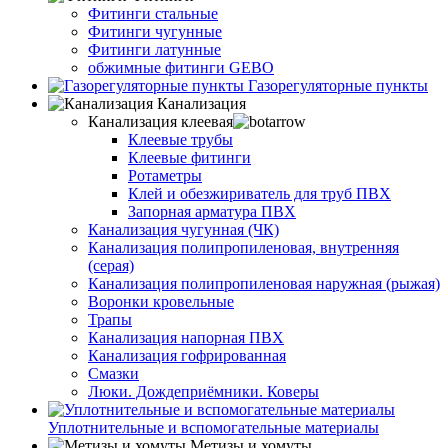
Фитинги стальные
Фитинги чугунные
Фитинги латунные
обжимные фитинги GEBO
Газорегуляторные пункты
Канализация
Канализация клеевая
Клеевые трубы
Клеевые фитинги
Ротаметры
Клей и обезжириватель для труб ПВХ
Запорная арматура ПВХ
Канализация чугунная (ЧК)
Канализация полипропиленовая, внутренняя
(серая)
Канализация полипропиленовая наружная (рыжая)
Воронки кровельные
Трапы
Канализация напорная ПВХ
Канализация гофрированная
Смазки
Люки. Дождеприёмники. Коверы
Уплотнительные и вспомогательные материалы
Метизы и хомуты