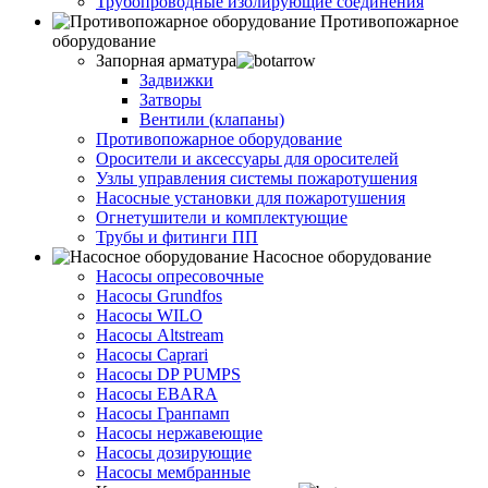
Трубопроводные изолирующие соединения
Противопожарное
оборудование
Запорная арматура
Задвижки
Затворы
Вентили (клапаны)
Противопожарное оборудование
Оросители и аксессуары для оросителей
Узлы управления системы пожаротушения
Насосные установки для пожаротушения
Огнетушители и комплектующие
Трубы и фитинги ПП
Насосное оборудование
Насосы опресовочные
Насосы Grundfos
Насосы WILO
Насосы Altstream
Насосы Caprari
Насосы DP PUMPS
Насосы EBARA
Насосы Гранпамп
Насосы нержавеющие
Насосы дозирующие
Насосы мембранные