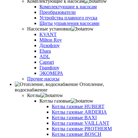
Комплектующие к насосам
Комплектующие к насосам
Преобразователи
Устройства плавного пуска
Щиты управления насосами
Насосные установки
KVANT
Milton Roy
Дозофлоу
Ebara
ADL
Caprari
Гранфлоу
ЭКОМЕРА
Прочие насосы
Отопление,
водоснабжение
Котлы
Котлы газовые
Котлы газовые HUBERT
Котлы газовые ARDERIA
Котлы газовые BAXI
Котлы газовые VAILLANT
Котлы газовые PROTHERM
Котлы газовые BOSCH