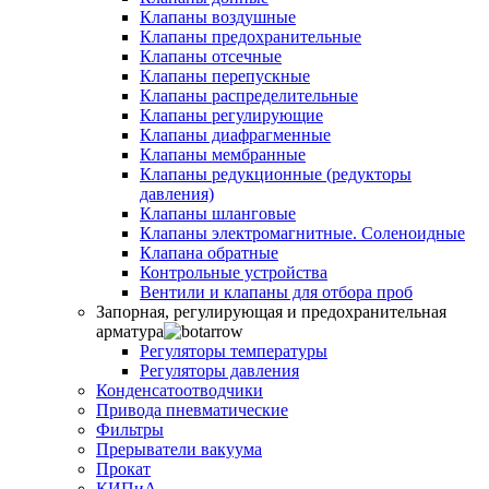
Клапаны воздушные
Клапаны предохранительные
Клапаны отсечные
Клапаны перепускные
Клапаны распределительные
Клапаны регулирующие
Клапаны диафрагменные
Клапаны мембранные
Клапаны редукционные (редукторы
давления)
Клапаны шланговые
Клапаны электромагнитные. Соленоидные
Клапана обратные
Контрольные устройства
Вентили и клапаны для отбора проб
Запорная, регулирующая и предохранительная
арматура
Регуляторы температуры
Регуляторы давления
Конденсатоотводчики
Привода пневматические
Фильтры
Прерыватели вакуума
Прокат
КИПиА