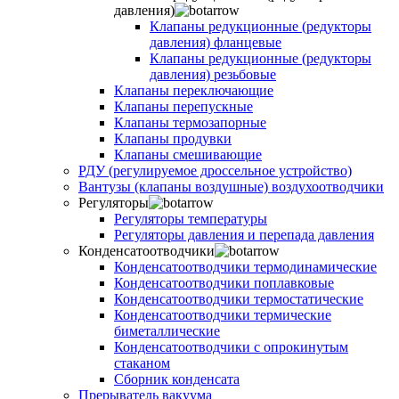
давления)
Клапаны редукционные (редукторы
давления) фланцевые
Клапаны редукционные (редукторы
давления) резьбовые
Клапаны переключающие
Клапаны перепускные
Клапаны термозапорные
Клапаны продувки
Клапаны смешивающие
РДУ (регулируемое дроссельное устройство)
Вантузы (клапаны воздушные) воздухоотводчики
Регуляторы
Регуляторы температуры
Регуляторы давления и перепада давления
Конденсатоотводчики
Конденсатоотводчики термодинамические
Конденсатоотводчики поплавковые
Конденсатоотводчики термостатические
Конденсатоотводчики термические
биметаллические
Конденсатоотводчики с опрокинутым
стаканом
Сборник конденсата
Прерыватель вакуума