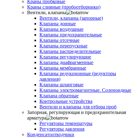
Краны пробковые
Краны сливные (пробоотборники)
Вентили, клапаны
Вентили, клапаны (запорные)
Клапаны донные
Клапаны воздушные
Клапаны предохранительные
Клапаны отсечные
Клапаны перепускные
Клапаны распределительные
Клапаны регулирующие
Клапаны диафрагменные
Клапаны мембранные
Клапаны редукционные (редукторы
давления)
Клапаны шланговые
Клапаны электромагнитные. Соленоидные
Клапана обратные
Контрольные устройства
Вентили и клапаны для отбора проб
Запорная, регулирующая и предохранительная
арматура
Регуляторы температуры
Регуляторы давления
Конденсатоотводчики