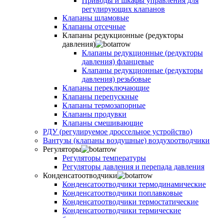
Приводы и шкафы управления для
регулирующих клапанов
Клапаны шламовые
Клапаны отсечные
Клапаны редукционные (редукторы
давления)
Клапаны редукционные (редукторы
давления) фланцевые
Клапаны редукционные (редукторы
давления) резьбовые
Клапаны переключающие
Клапаны перепускные
Клапаны термозапорные
Клапаны продувки
Клапаны смешивающие
РДУ (регулируемое дроссельное устройство)
Вантузы (клапаны воздушные) воздухоотводчики
Регуляторы
Регуляторы температуры
Регуляторы давления и перепада давления
Конденсатоотводчики
Конденсатоотводчики термодинамические
Конденсатоотводчики поплавковые
Конденсатоотводчики термостатические
Конденсатоотводчики термические