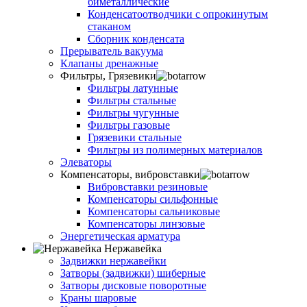
биметаллические
Конденсатоотводчики с опрокинутым
стаканом
Сборник конденсата
Прерыватель вакуума
Клапаны дренажные
Фильтры, Грязевики
Фильтры латунные
Фильтры стальные
Фильтры чугунные
Фильтры газовые
Грязевики стальные
Фильтры из полимерных материалов
Элеваторы
Компенсаторы, вибровставки
Вибровставки резиновые
Компенсаторы сильфонные
Компенсаторы сальниковые
Компенсаторы линзовые
Энергетическая арматура
Нержавейка
Задвижки нержавейки
Затворы (задвижки) шиберные
Затворы дисковые поворотные
Краны шаровые