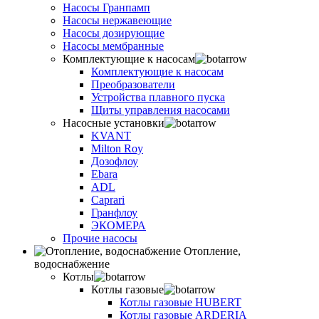
Насосы Гранпамп
Насосы нержавеющие
Насосы дозирующие
Насосы мембранные
Комплектующие к насосам
Комплектующие к насосам
Преобразователи
Устройства плавного пуска
Щиты управления насосами
Насосные установки
KVANT
Milton Roy
Дозофлоу
Ebara
ADL
Caprari
Гранфлоу
ЭКОМЕРА
Прочие насосы
Отопление,
водоснабжение
Котлы
Котлы газовые
Котлы газовые HUBERT
Котлы газовые ARDERIA