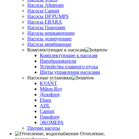
Насосы Altstream
Насосы Caprari
Насосы DP PUMPS
Насосы EBARA
Насосы Гранпамп
Насосы нержавеющие
Насосы дозирующие
Насосы мембранные
Комплектующие к насосам
Комплектующие к насосам
Преобразователи
Устройства плавного пуска
Щиты управления насосами
Насосные установки
KVANT
Milton Roy
Дозофлоу
Ebara
ADL
Caprari
Гранфлоу
ЭКОМЕРА
Прочие насосы
Отопление,