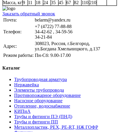
Масса, кг
9
11
18
24
35
45
67
82
110
210
Заказать обратный звонок
Почта:
belarm@yandex.ru
+7 (4722) 77-88-88
Телефон:
34-42-62 , 34-59-56
34-21-84
308023, Россия, г.Белгород,
Адрес:
ул.Богдана Хмельницкого, д.137
Режим работы:
Пн-Сб: 9.00-17.00
Каталог
Трубопроводная арматура
Нержавейка
Элементы трубопровода
Противопожарное оборудование
Насосное оборудование
Отопление, водоснабжение
КИПиА
Трубы и фитинги ПЭ (ПНД)
Трубы и фитинги ПП
Металлопластик, РЕХ, РЕ-RТ, НЖ ГОФР