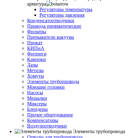
арматура
Регуляторы температуры
Регуляторы давления
Конденсатоотводчики
Привода пневматические
Фильтры
Прерыватели вакуума
Прокат
КИПиА
Фитинги
Камлоки
Лазы
Метизы
Хомуты
Элементы трубопровода
Моющие головки
Насосы
Мешалки
Миксеры
Блендеры
Прочее оборудование
Компенсаторы
Воздухоотводчики
Элементы трубопровода
Отводы для трубопровода