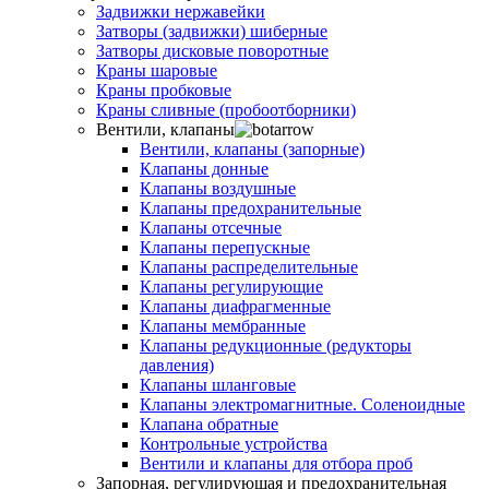
Задвижки нержавейки
Затворы (задвижки) шиберные
Затворы дисковые поворотные
Краны шаровые
Краны пробковые
Краны сливные (пробоотборники)
Вентили, клапаны
Вентили, клапаны (запорные)
Клапаны донные
Клапаны воздушные
Клапаны предохранительные
Клапаны отсечные
Клапаны перепускные
Клапаны распределительные
Клапаны регулирующие
Клапаны диафрагменные
Клапаны мембранные
Клапаны редукционные (редукторы
давления)
Клапаны шланговые
Клапаны электромагнитные. Соленоидные
Клапана обратные
Контрольные устройства
Вентили и клапаны для отбора проб
Запорная, регулирующая и предохранительная