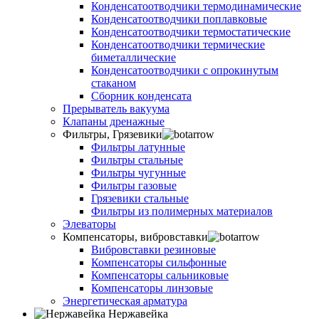
Конденсатоотводчики термодинамические
Конденсатоотводчики поплавковые
Конденсатоотводчики термостатические
Конденсатоотводчики термические
биметаллические
Конденсатоотводчики с опрокинутым
стаканом
Сборник конденсата
Прерыватель вакуума
Клапаны дренажные
Фильтры, Грязевики
Фильтры латунные
Фильтры стальные
Фильтры чугунные
Фильтры газовые
Грязевики стальные
Фильтры из полимерных материалов
Элеваторы
Компенсаторы, вибровставки
Вибровставки резиновые
Компенсаторы сильфонные
Компенсаторы сальниковые
Компенсаторы линзовые
Энергетическая арматура
Нержавейка