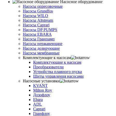
Насосное оборудование
Насосы опресовочные
Насосы Grundfos
Насосы WILO
Насосы Altstream
Насосы Caprari
Насосы DP PUMPS
Насосы EBARA
Насосы Гранпамп
Насосы нержавеющие
Насосы дозирующие
Насосы мембранные
Комплектующие к насосам
Комплектующие к насосам
Преобразователи
Устройства плавного пуска
Щиты управления насосами
Насосные установки
KVANT
Milton Roy
Дозофлоу
Ebara
ADL
Caprari
Гранфлоу