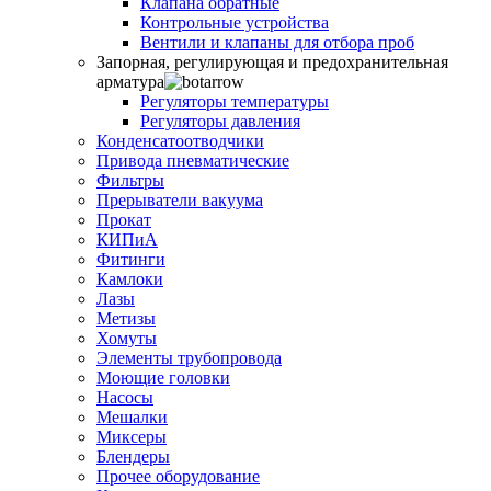
Клапана обратные
Контрольные устройства
Вентили и клапаны для отбора проб
Запорная, регулирующая и предохранительная
арматура
Регуляторы температуры
Регуляторы давления
Конденсатоотводчики
Привода пневматические
Фильтры
Прерыватели вакуума
Прокат
КИПиА
Фитинги
Камлоки
Лазы
Метизы
Хомуты
Элементы трубопровода
Моющие головки
Насосы
Мешалки
Миксеры
Блендеры
Прочее оборудование