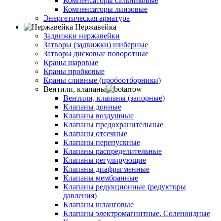
Компенсаторы сальниковые
Компенсаторы линзовые
Энергетическая арматура
Нержавейка
Задвижки нержавейки
Затворы (задвижки) шиберные
Затворы дисковые поворотные
Краны шаровые
Краны пробковые
Краны сливные (пробоотборники)
Вентили, клапаны
Вентили, клапаны (запорные)
Клапаны донные
Клапаны воздушные
Клапаны предохранительные
Клапаны отсечные
Клапаны перепускные
Клапаны распределительные
Клапаны регулирующие
Клапаны диафрагменные
Клапаны мембранные
Клапаны редукционные (редукторы
давления)
Клапаны шланговые
Клапаны электромагнитные. Соленоидные