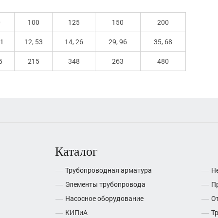
0
100
125
150
200
01
12, 53
14, 26
29, 96
35, 68
5
215
348
263
480
Каталог
Трубопроводная арматура
Н
Элементы трубопровода
П
Насосное оборудование
О
КИПиА
Т