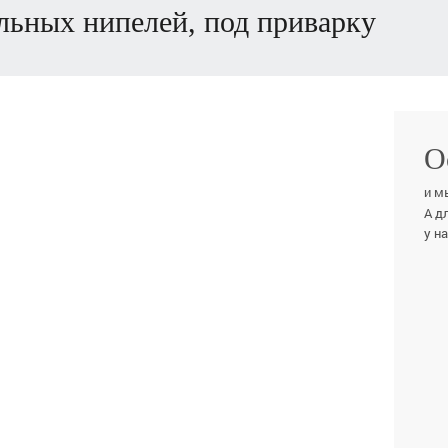
ельных нипелей, под приварку
О
и м
А д
у н
ВАШ
ТЕЛ