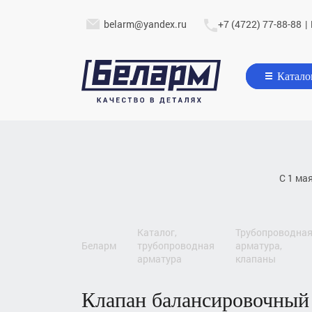
belarm@yandex.ru
+7 (4722) 77-88-88
|
Катало
С 1 ма
каталог,
трубопроводная
беларм
трубопроводная
арматура,
арматура
клапаны
клапан балансировочный статический ручной с предварительной