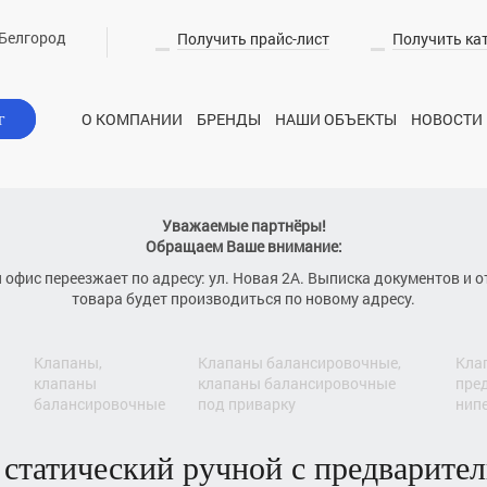
Белгород
Получить прайс-лист
Получить ка
О КОМПАНИИ
БРЕНДЫ
НАШИ ОБЪЕКТЫ
НОВОСТИ
г
Уважаемые партнёры!
Обращаем Ваше внимание:
я офис переезжает по адресу: ул. Новая 2А. Выписка документов и о
товара будет производиться по новому адресу.
клапаны,
клапаны балансировочные,
клапан балансировочный статический ручной с
клапаны
клапаны балансировочные
пре
балансировочные
под приварку
нипе